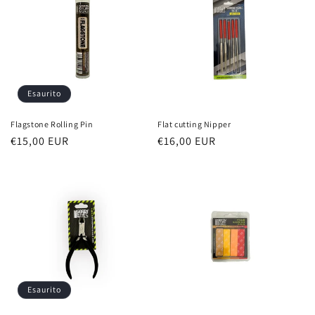
Esaurito
Flagstone Rolling Pin
Flat cutting Nipper
Prezzo
€15,00 EUR
Prezzo
€16,00 EUR
di
di
listino
listino
Esaurito