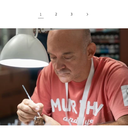
listino
listino
1
2
3