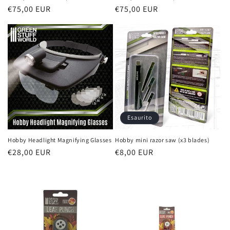
Prezzo
€75,00 EUR
Prezzo
€75,00 EUR
di
di
listino
listino
Esaurito
Hobby Headlight Magnifying Glasses
Hobby mini razor saw (x3 blades)
Prezzo
€28,00 EUR
Prezzo
€8,00 EUR
di
di
listino
listino