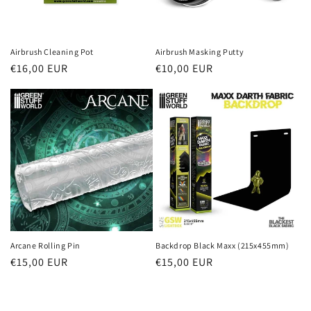
n
e
Airbrush Cleaning Pot
Airbrush Masking Putty
Prezzo
€16,00 EUR
Prezzo
€10,00 EUR
:
di
di
listino
listino
Arcane Rolling Pin
Backdrop Black Maxx (215x455mm)
Prezzo
€15,00 EUR
Prezzo
€15,00 EUR
di
di
listino
listino