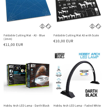
Foldable Cutting Mat - A3 - Blue
Foldable Cutting Mat A3 with Scale
(2mm)
Prezzo
€10,00 EUR
Prezzo
€11,00 EUR
di
di
listino
listino
Hobby Arch LED Lamp - Darth Black
Hobby Arch LED Lamp - Faded White