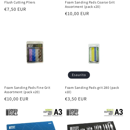
Flush Cutting Pliers
Foam Sanding Pads Coarse Grit
Assortment (pack x20)
Prezzo
€7,50 EUR
Prezzo
€10,00 EUR
di
di
listino
listino
Esaurito
Foam Sanding Pads Fine Grit
Foam Sanding Pads grit 280 (pack
Assortment (pack x20)
x10)
Prezzo
€10,00 EUR
Prezzo
€3,50 EUR
di
di
listino
listino