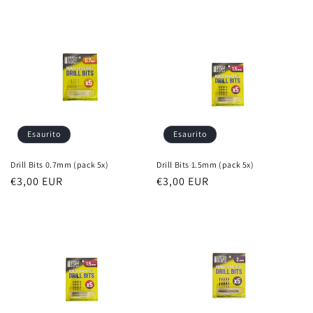
di
di
listino
listino
Esaurito
Esaurito
Drill Bits 0.7mm (pack 5x)
Drill Bits 1.5mm (pack 5x)
Prezzo
€3,00 EUR
Prezzo
€3,00 EUR
di
di
listino
listino