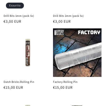
Esaurito
Drill Bits 1mm (pack 5x)
Drill Bits 2mm (pack 5x)
Prezzo
€3,00 EUR
Prezzo
€3,00 EUR
di
di
listino
listino
Dutch Bricks Rolling Pin
Factory Rolling Pin
Prezzo
€15,00 EUR
Prezzo
€15,00 EUR
di
di
listino
listino