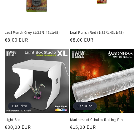
Leaf Punch Grey (1:35/1.43/1:48)
Leaf Punch Red (1:35/1.43/1:48)
Prezzo
€8,00 EUR
Prezzo
€8,00 EUR
di
di
listino
listino
Esaurito
Esaurito
Light Box
Madness of Cthulhu Rolling Pin
Prezzo
€30,00 EUR
Prezzo
€15,00 EUR
di
di