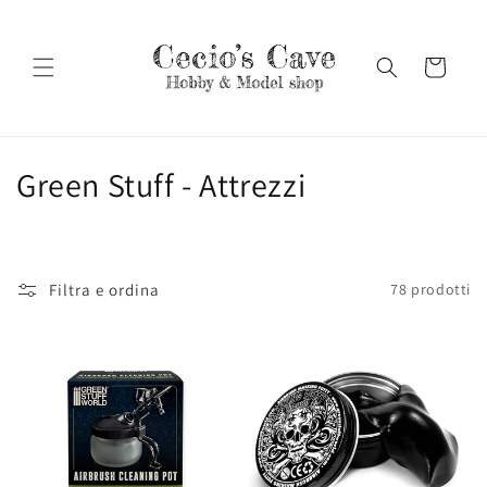
Vai
direttamente
ai contenuti
Carrello
C
Green Stuff - Attrezzi
o
l
Filtra e ordina
78 prodotti
l
e
z
i
o