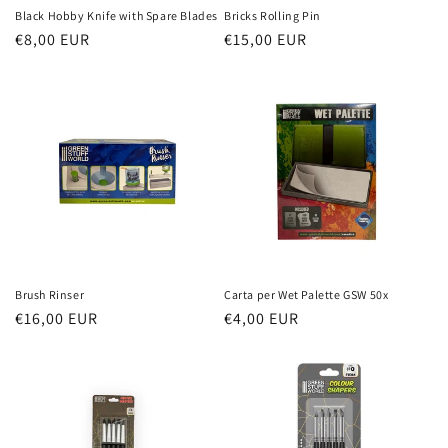
Black Hobby Knife with Spare Blades
Bricks Rolling Pin
Prezzo
€8,00 EUR
Prezzo
€15,00 EUR
di
di
listino
listino
Brush Rinser
Carta per Wet Palette GSW 50x
Prezzo
€16,00 EUR
Prezzo
€4,00 EUR
di
di
listino
listino