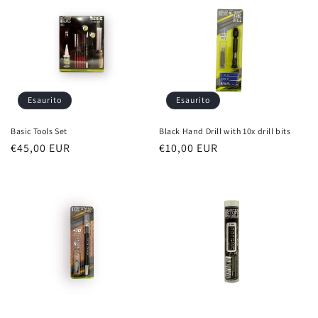
Esaurito
Esaurito
Basic Tools Set
Black Hand Drill with 10x drill bits
Prezzo
€45,00 EUR
Prezzo
€10,00 EUR
di
di
listino
listino