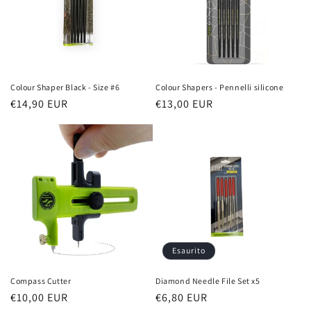
Colour Shaper Black - Size #6
Colour Shapers - Pennelli silicone
Prezzo
€14,90 EUR
Prezzo
€13,00 EUR
di
di
listino
listino
Esaurito
Compass Cutter
Diamond Needle File Set x5
Prezzo
€10,00 EUR
Prezzo
€6,80 EUR