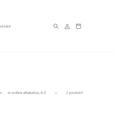
Accedi
Carrello
ontatti
r:
2 prodotti