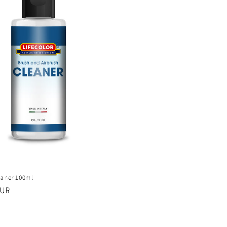
eaner 100ml
EUR