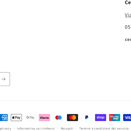
Ce
Vi
05
ce
etodi
i
 privacy
Informativa sui rimborsi
Recapiti
Termini e condizioni del servizio