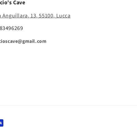
cio's Cave
a Anguillara, 13, 55100, Lucca
83496269
cioscave@gmail.com