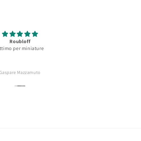
Roubloff
Ottimo
ttimo pennello per
Lo consiglio..sempre usat
inature...serbatoio
ssorbimento colore
buono..punta
Anonimo
Gaspare Mazzamuto
issima..comprerò di nuovo