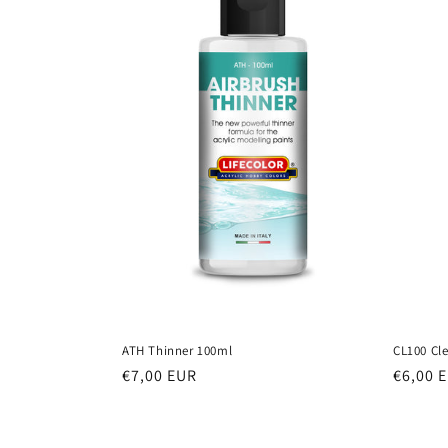
e
z
i
o
n
e
:
ATH Thinner 100ml
CL100 Cl
Prezzo
€7,00 EUR
Prezzo
€6,00 
di
di
listino
listino