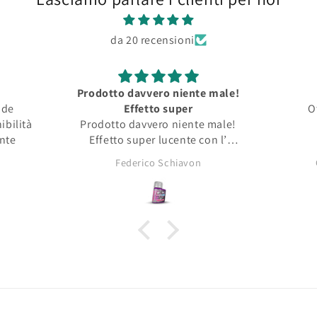
da 20 recensioni
e male!
Roubloff
Ottimo per miniature
O
e male!
m
on l’
a
enti da
Gaspare Mazzamuto
affilat