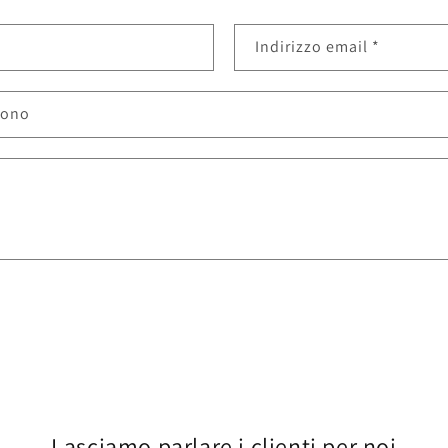
Indirizzo email
*
fono
Lasciamo parlare i clienti per noi