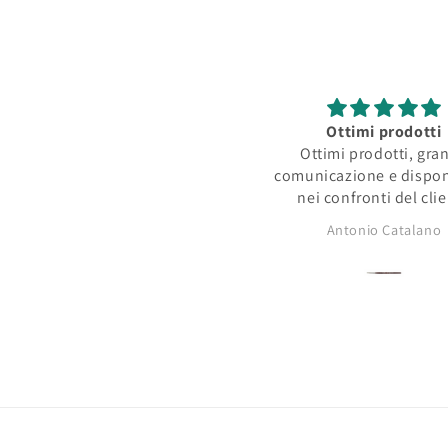
Ottimi prodotti
Prodotto davvero nient
Ottimi prodotti, grande
Effetto super
omunicazione e disponibilità
Prodotto davvero nient
nei confronti del cliente
Effetto super lucente c
opacità tipica dei pigm
Antonio Catalano
Federico Schiavon
asciutti!