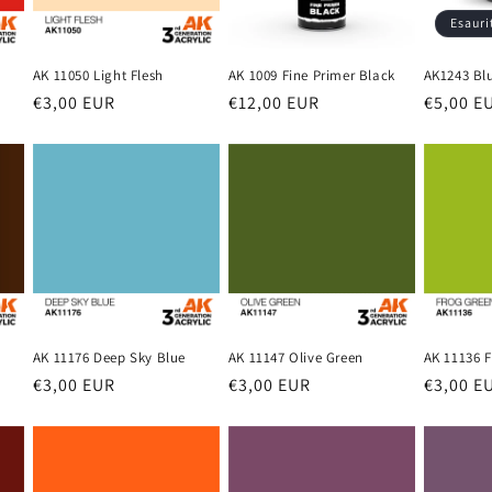
Esauri
AK 11050 Light Flesh
AK 1009 Fine Primer Black
AK1243 Bl
Prezzo
€3,00 EUR
Prezzo
€12,00 EUR
Prezzo
€5,00 E
di
di
di
listino
listino
listino
AK 11136 
AK 11176 Deep Sky Blue
AK 11147 Olive Green
Prezzo
€3,00 E
Prezzo
€3,00 EUR
Prezzo
€3,00 EUR
di
di
di
listino
listino
listino