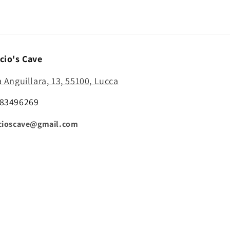
cio's Cave
a Anguillara, 13, 55100, Lucca
83496269
cioscave@gmail.com