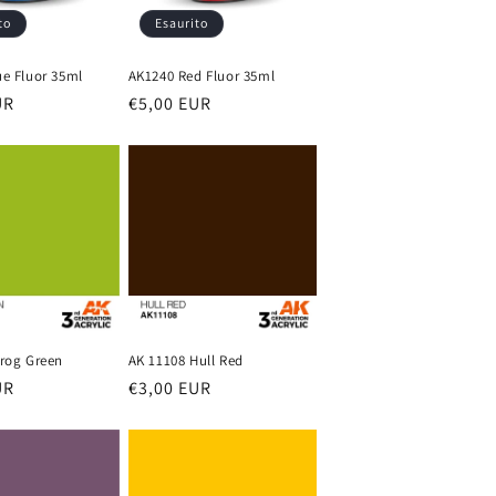
to
Esaurito
ue Fluor 35ml
AK1240 Red Fluor 35ml
UR
Prezzo
€5,00 EUR
di
listino
Frog Green
AK 11108 Hull Red
UR
Prezzo
€3,00 EUR
di
listino