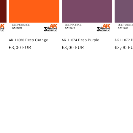
AK 11080 Deep Orange
AK 11074 Deep Purple
AK 11072 D
Prezzo
€3,00 EUR
Prezzo
€3,00 EUR
Prezzo
€3,00 E
di
di
di
listino
listino
listino