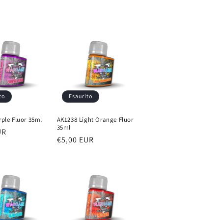
to
Esaurito
ple Fluor 35ml
AK1238 Light Orange Fluor
35ml
UR
Prezzo
€5,00 EUR
di
listino