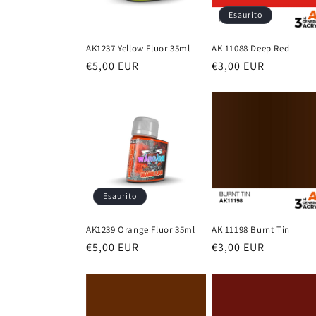
Esaurito
AK1237 Yellow Fluor 35ml
AK 11088 Deep Red
Prezzo
€5,00 EUR
Prezzo
€3,00 EUR
di
di
listino
listino
Esaurito
AK1239 Orange Fluor 35ml
AK 11198 Burnt Tin
Prezzo
€5,00 EUR
Prezzo
€3,00 EUR
di
di
listino
listino