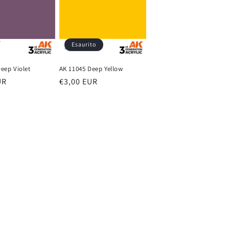
Esaurito
eep Violet
AK 11045 Deep Yellow
UR
Prezzo
€3,00 EUR
di
listino