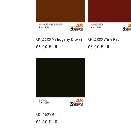
AK 11096 Wine Red
AK 11106 Mahogany Brown
Prezzo
€3,00 EUR
Prezzo
€3,00 EUR
di
di
listino
listino
AK 11029 Black
Prezzo
€3,00 EUR
di