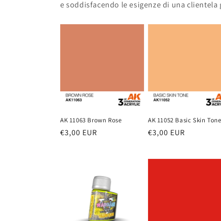
e soddisfacendo le esigenze di una clientela 
AK 11063 Brown Rose
AK 11052 Basic Skin Ton
Prezzo
€3,00 EUR
Prezzo
€3,00 EUR
di
di
listino
listino