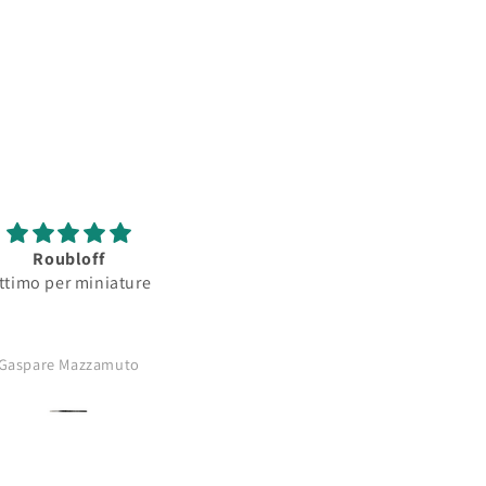
Roubloff
Roubloff
ttimo per miniature
Ottimo pennello per
minature...serbatoio
assorbimento colore
buono..punta
Gaspare Mazzamuto
Anonimo
affilatissima..comprerò di nu