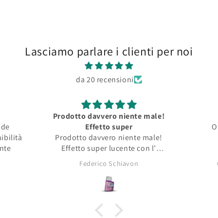
Lasciamo parlare i clienti per noi
da 20 recensioni
Prodotto davvero niente male!
nde
Effetto super
O
ibilità
Prodotto davvero niente male!
ente
Effetto super lucente con l’
opacità tipica dei pigmenti da
Federico Schiavon
asciutti!