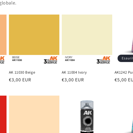
globale.
Esauri
e
AK 11030 Beige
AK 11004 Ivory
AK1242 Pur
Prezzo
€3,00 EUR
Prezzo
€3,00 EUR
Prezzo
€5,00 E
di
di
di
listino
listino
listino