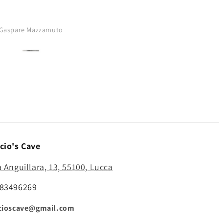
minature...serbatoio
assorbimento colore
buono..punta
o
Anonimo
affilatissima..comprerò di nuovo
cio's Cave
a Anguillara, 13, 55100, Lucca
83496269
cioscave@gmail.com