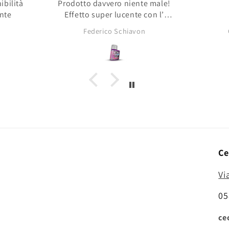
rodotto davvero niente male!
Effetto super lucente con l’
pacità tipica dei pigmenti da
Federico Schiavon
Gaspare Mazzamut
asciutti!
Ce
Vi
05
ce