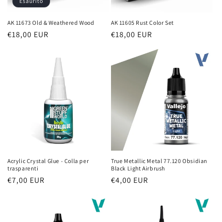
Esaurito
AK 11673 Old & Weathered Wood
AK 11605 Rust Color Set
Prezzo
€18,00 EUR
Prezzo
€18,00 EUR
di
di
listino
listino
Acrylic Crystal Glue - Colla per
True Metallic Metal 77.120 Obsidian
trasparenti
Black Light Airbrush
Prezzo
€7,00 EUR
Prezzo
€4,00 EUR
di
di
listino
listino