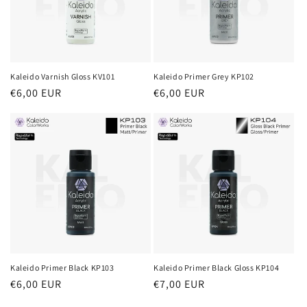
Kaleido Varnish Gloss KV101
Kaleido Primer Grey KP102
Prezzo
€6,00 EUR
Prezzo
€6,00 EUR
di
di
listino
listino
Kaleido Primer Black KP103
Kaleido Primer Black Gloss KP104
Prezzo
€6,00 EUR
Prezzo
€7,00 EUR
di
di