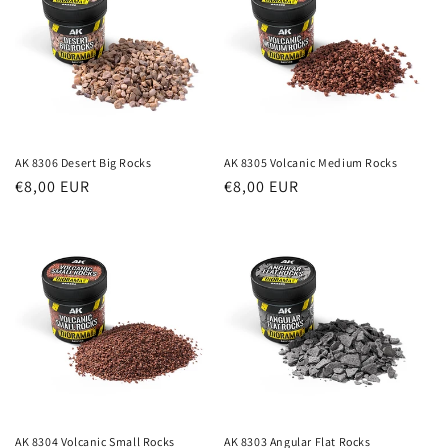
AK 8306 Desert Big Rocks
AK 8305 Volcanic Medium Rocks
Prezzo
€8,00 EUR
Prezzo
€8,00 EUR
di
di
listino
listino
AK 8304 Volcanic Small Rocks
AK 8303 Angular Flat Rocks