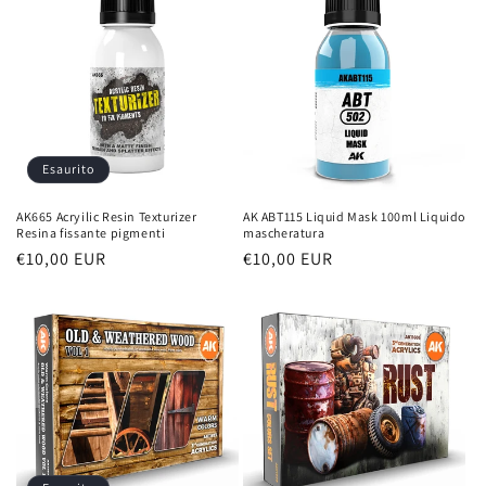
Esaurito
AK665 Acryilic Resin Texturizer
AK ABT115 Liquid Mask 100ml Liquido
Resina fissante pigmenti
mascheratura
Prezzo
€10,00 EUR
Prezzo
€10,00 EUR
di
di
listino
listino