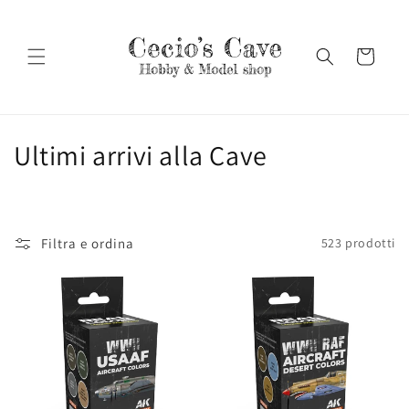
Vai
direttamente
ai contenuti
Carrello
C
Ultimi arrivi alla Cave
o
l
Filtra e ordina
523 prodotti
l
e
z
i
o