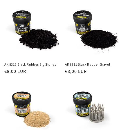
listino
listino
AK 8315 Black Rubber Big Stones
AK 8311 Black Rubber Gravel
Prezzo
€8,00 EUR
Prezzo
€8,00 EUR
di
di
listino
listino