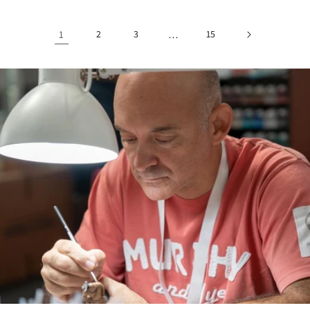
listino
listino
1
2
3
…
15