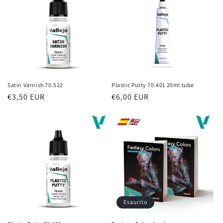
Satin Varnish 70.522
Plastic Putty 70.401 20ml tube
Prezzo
€3,50 EUR
Prezzo
€6,00 EUR
di
di
listino
listino
Esaurito