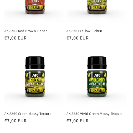
AK 8262 Red Brown Lichen
AK 8261 Yellow Lichen
Prezzo
€7,00 EUR
Prezzo
€7,00 EUR
di
di
listino
listino
AK 8260 Green Mossy Texture
AK 8259 Vivid Green Mossy Texture
Prezzo
€7,00 EUR
Prezzo
€7,00 EUR
di
di