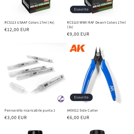
n
Esaurito
e
RCS113 USAAF Colors 17ml (4x)
RCS110 WWII RAF Desert Colors 17ml
(3x)
Prezzo
€12,00 EUR
:
Prezzo
€9,00 EUR
di
di
listino
listino
Esaurito
Pennarello ricaricabile punta 1
AK9012 Side Cutter
Prezzo
€3,00 EUR
Prezzo
€6,00 EUR
di
di
listino
listino