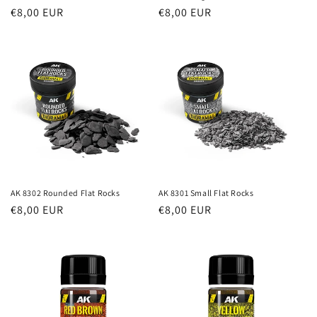
Prezzo
€8,00 EUR
Prezzo
€8,00 EUR
di
di
listino
listino
AK 8302 Rounded Flat Rocks
AK 8301 Small Flat Rocks
Prezzo
€8,00 EUR
Prezzo
€8,00 EUR
di
di
listino
listino