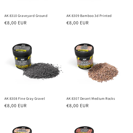
AK 8310 Graveyard Ground
AK 8309 Bamboo 3d Printed
Prezzo
€8,00 EUR
Prezzo
€8,00 EUR
di
di
listino
listino
AK 8308 Fine Gray Gravel
AK 8307 Desert Medium Rocks
Prezzo
€8,00 EUR
Prezzo
€8,00 EUR
di
di
listino
listino