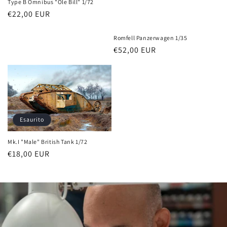
Type B Omnibus "Ole Bill" 1/72
n
Prezzo
€22,00 EUR
di
e
listino
Romfell Panzerwagen 1/35
Prezzo
€52,00 EUR
:
di
listino
Esaurito
Mk.I "Male" British Tank 1/72
Prezzo
€18,00 EUR
di
listino