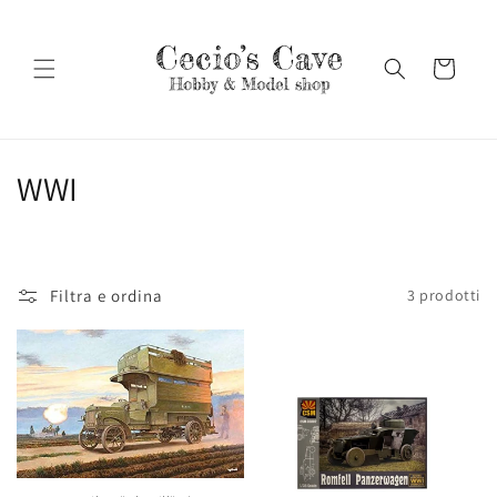
Vai
direttamente
ai contenuti
Carrello
C
WWI
o
l
Filtra e ordina
3 prodotti
l
e
z
i
o