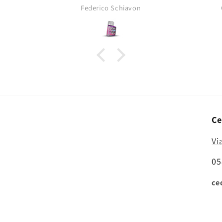
opacità tipica dei pigmenti da
Federico Schiavon
asciutti!
Ce
Vi
05
ce