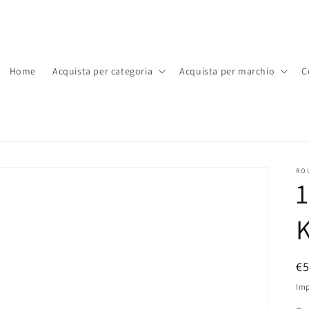
Home
Acquista per categoria
Acquista per marchio
C
RO
1
K
P
€
di
Imp
li