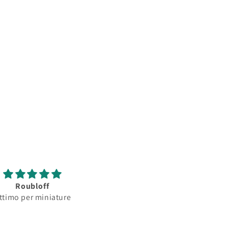
Roubloff
Roubloff
ttimo per miniature
Ottimo pennello per
minature...serbatoio
assorbimento colore