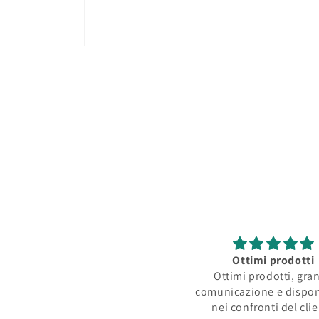
Apri
contenuti
multimediali
1
in
finestra
modale
Ottimi prodotti
Ottimi prodotti, gra
comunicazione e dispon
nei confronti del cli