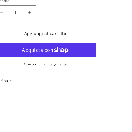
antità
Diminuisci
Aumenta
quantità
quantità
per
per
1015-
1015-
Aggiungi al carrello
00
00
Martora
Martora
Kolinsky
Kolinsky
Altre opzioni di pagamento
Share