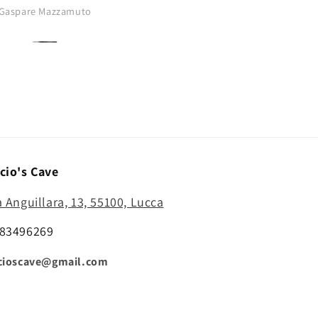
buono..punta
Gaspare Mazzamuto
Anonimo
affilatissima..comprerò di nu
cio's Cave
a Anguillara, 13, 55100, Lucca
83496269
cioscave@gmail.com