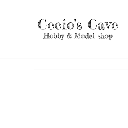
Vai
direttamente
ai contenuti
Passa alle
informazioni
sul prodotto