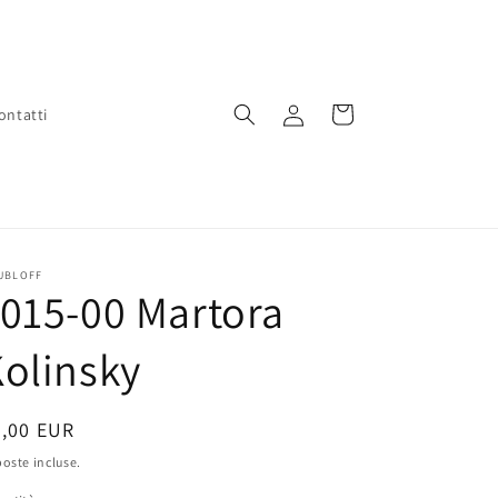
Accedi
Carrello
ontatti
UBLOFF
015-00 Martora
olinsky
rezzo
5,00 EUR
oste incluse.
stino