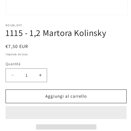
Apri
contenuti
multimediali
ROUBLOFF
1115 - 1,2 Martora Kolinsky
1
in
finestra
modale
Prezzo
€7,50 EUR
di
Imposte incluse.
listino
Quantità
Diminuisci
Aumenta
quantità
quantità
per
per
1115
1115
Aggiungi al carrello
-
-
1,2
1,2
Martora
Martora
Kolinsky
Kolinsky