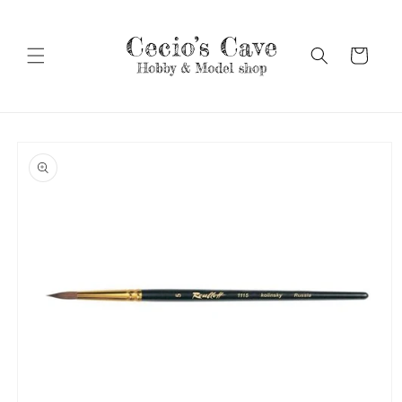
Vai
direttamente
ai contenuti
Carrello
Passa alle
informazioni
sul prodotto