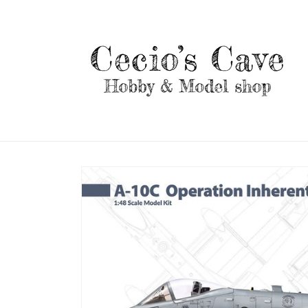
Vai
direttamente
ai contenuti
Passa alle
informazioni
sul prodotto