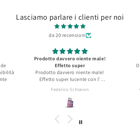
Lasciamo parlare i clienti per noi
da 20 recensioni
Prodotto davvero niente male!
nde
Effetto super
O
ibilità
Prodotto davvero niente male!
ente
Effetto super lucente con l’
opacità tipica dei pigmenti da
Federico Schiavon
asciutti!