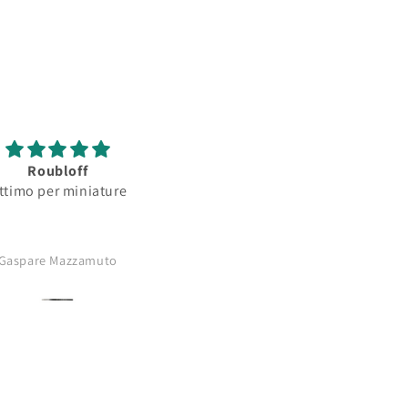
Roubloff
Roubloff
ttimo per miniature
Ottimo pennello per
minature...serbatoio
assorbimento colore
buono..punta
Gaspare Mazzamuto
Anonimo
affilatissima..comprerò di nu