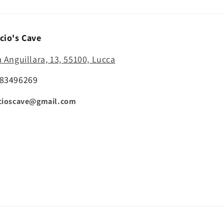
cio's Cave
a Anguillara, 13, 55100, Lucca
83496269
cioscave@gmail.com