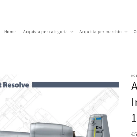
Home
Acquista per categoria
Acquista per marchio
C
HO
A
I
1
P
€