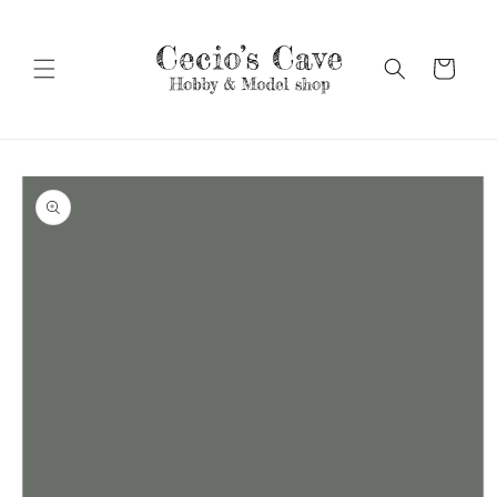
Vai
direttamente
ai contenuti
Carrello
Passa alle
informazioni
sul prodotto