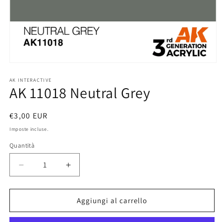
Apri
contenuti
multimediali
AK INTERACTIVE
AK 11018 Neutral Grey
1
in
finestra
modale
Prezzo
€3,00 EUR
di
Imposte incluse.
listino
Quantità
Diminuisci
Aumenta
quantità
quantità
per
per
AK
AK
Aggiungi al carrello
11018
11018
Neutral
Neutral