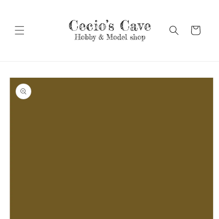
Vai
direttamente
ai contenuti
Carrello
Passa alle
informazioni
sul prodotto