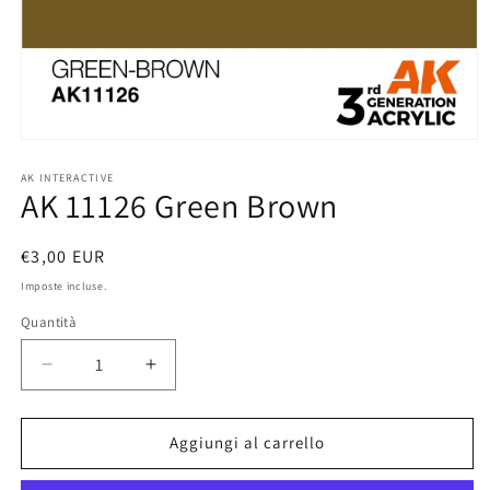
Apri
contenuti
multimediali
AK INTERACTIVE
AK 11126 Green Brown
1
in
finestra
modale
Prezzo
€3,00 EUR
di
Imposte incluse.
listino
Quantità
Diminuisci
Aumenta
quantità
quantità
per
per
AK
AK
Aggiungi al carrello
11126
11126
Green
Green