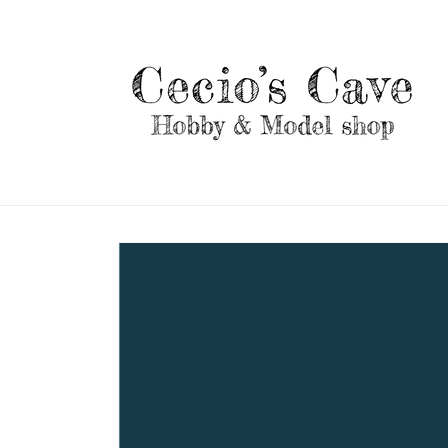
Vai
direttamente
ai contenuti
Passa alle
informazioni
sul prodotto