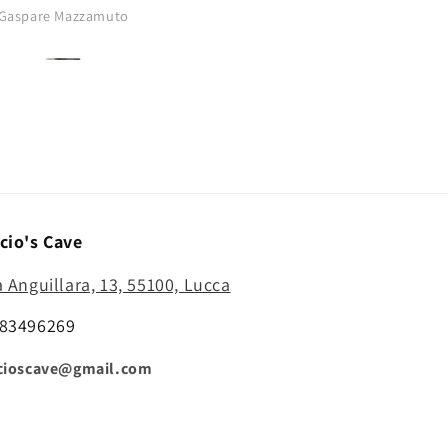
buono..punta
Gaspare Mazzamuto
Anonimo
affilatissima..comprerò di nu
cio's Cave
a Anguillara, 13, 55100, Lucca
83496269
cioscave@gmail.com