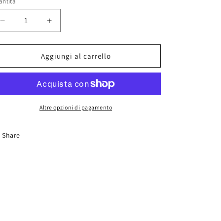
antità
Diminuisci
Aumenta
quantità
quantità
per
per
AK
AK
Aggiungi al carrello
11184
11184
Medium
Medium
Blue
Blue
Altre opzioni di pagamento
Share