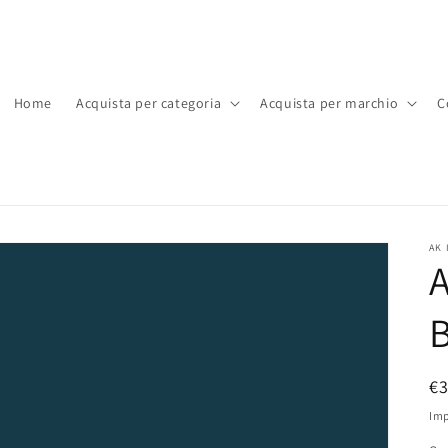
Home
Acquista per categoria
Acquista per marchio
C
AK 
P
€
di
Imp
li