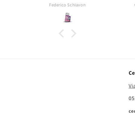
opacità tipica dei pigmenti da
Federico Schiavon
asciutti!
Ce
Vi
05
ce