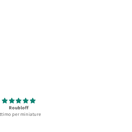
Roubloff
Roubloff
ttimo per miniature
Ottimo pennello per
minature...serbatoio
assorbimento colore