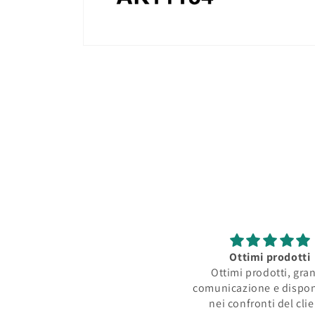
Apri
contenuti
multimediali
1
in
finestra
modale
Ottimi prodotti
Ottimi prodotti, gra
comunicazione e dispon
nei confronti del cli