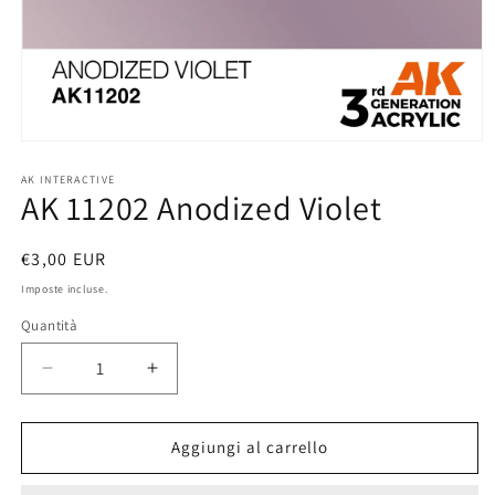
Apri
contenuti
multimediali
AK INTERACTIVE
AK 11202 Anodized Violet
1
in
finestra
modale
Prezzo
€3,00 EUR
di
Imposte incluse.
listino
Quantità
Diminuisci
Aumenta
quantità
quantità
per
per
AK
AK
Aggiungi al carrello
11202
11202
Anodized
Anodized