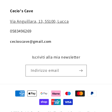
Cecio's Cave
Via Anguillara, 13, 55100, Lucca
0583496269
cecioscave@gmail.com
Iscriviti alla mia newsletter
Indirizzo email
Metodi
di
pagamento