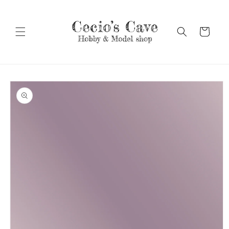
Vai
direttamente
ai contenuti
Carrello
Passa alle
informazioni
sul prodotto