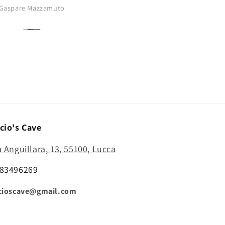
buono..punta
Gaspare Mazzamuto
Anonimo
affilatissima..comprerò di nu
cio's Cave
a Anguillara, 13, 55100, Lucca
83496269
cioscave@gmail.com