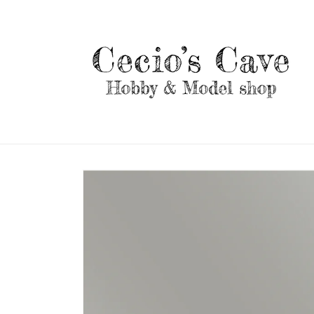
Vai
direttamente
ai contenuti
Passa alle
informazioni
sul prodotto