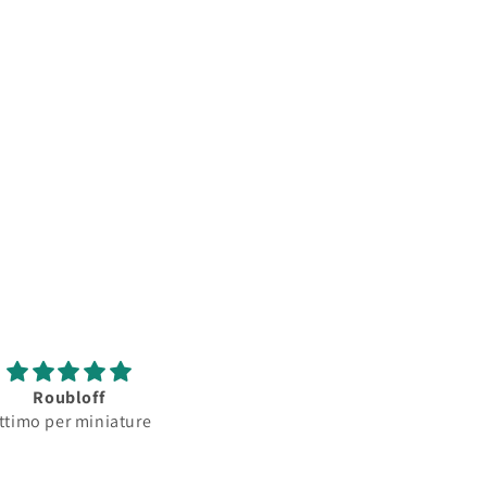
Roubloff
Roubloff
ttimo per miniature
Ottimo pennello per
minature...serbatoio
assorbimento colore