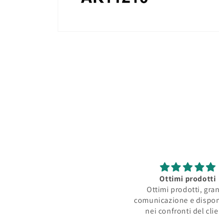
Apri
contenuti
multimediali
1
in
finestra
modale
Ottimi prodotti
Ottimi prodotti, gra
comunicazione e dispon
nei confronti del cli