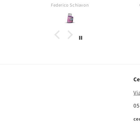
opacità tipica dei pigmenti da
Federico Schiavon
asciutti!
Ce
Vi
05
ce