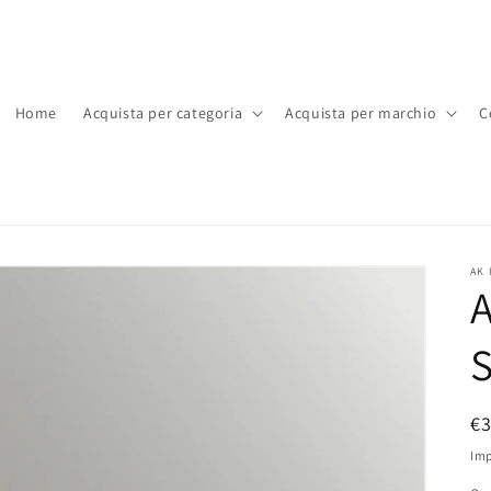
Home
Acquista per categoria
Acquista per marchio
C
AK 
A
S
P
€
di
Imp
li