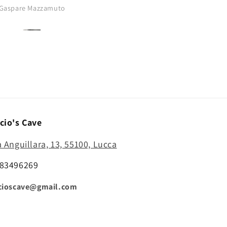
buono..punta
Gaspare Mazzamuto
Anonimo
affilatissima..comprerò di nu
cio's Cave
a Anguillara, 13, 55100, Lucca
83496269
cioscave@gmail.com