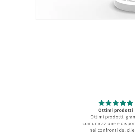
Apri
contenuti
multimediali
1
in
finestra
modale
Ottimi prodotti
Ottimi prodotti, gra
comunicazione e dispon
nei confronti del cli