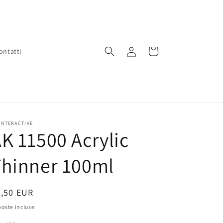
Accedi
Carrello
ontatti
INTERACTIVE
K 11500 Acrylic
Thinner 100ml
rezzo
7,50 EUR
oste incluse.
stino