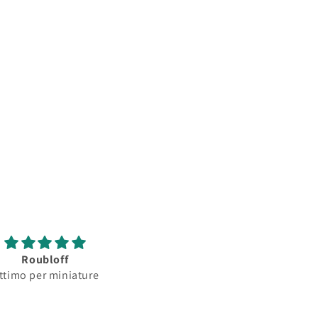
Roubloff
Roubloff
ttimo per miniature
Ottimo pennello per
minature...serbatoio
assorbimento colore