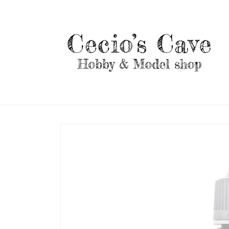
Vai
direttamente
ai contenuti
Passa alle
informazioni
sul prodotto