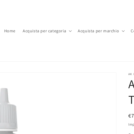
Home
Acquista per categoria
Acquista per marchio
C
AK 
A
P
€
di
Imp
li