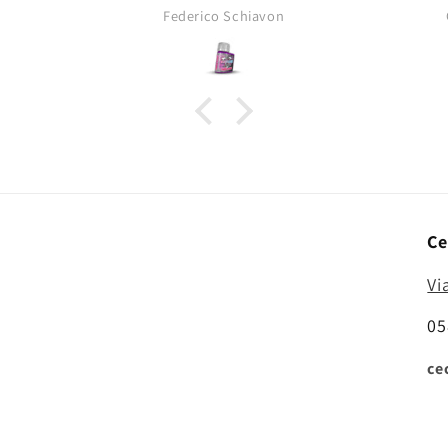
opacità tipica dei pigmenti da
Federico Schiavon
asciutti!
Ce
Vi
05
ce