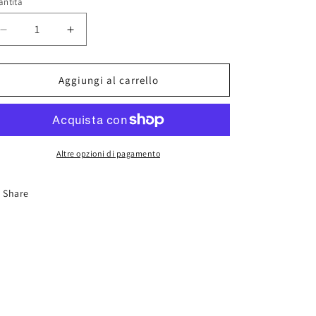
antità
Diminuisci
Aumenta
quantità
quantità
per
per
AK
AK
Aggiungi al carrello
11500
11500
Acrylic
Acrylic
Thinner
Thinner
100ml
100ml
Altre opzioni di pagamento
Share