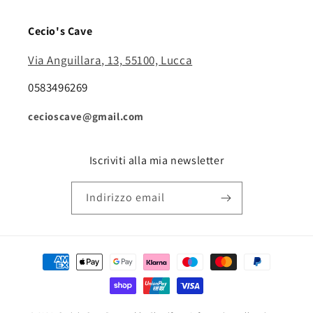
Cecio's Cave
Via Anguillara, 13, 55100, Lucca
0583496269
cecioscave@gmail.com
Iscriviti alla mia newsletter
Indirizzo email
Metodi
di
pagamento