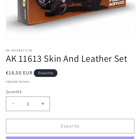
Apri
contenuti
multimediali
AK INTERACTIVE
AK 11613 Skin And Leather Set
1
in
finestra
modale
Prezzo
€18,00 EUR
Esaurito
di
Imposte incluse.
listino
Quantità
Diminuisci
Aumenta
quantità
quantità
per
per
AK
AK
Esaurito
11613
11613
Skin
Skin