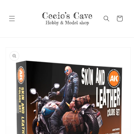
Vai
direttamente
ai contenuti
Carrello
Passa alle
informazioni
sul prodotto