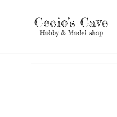
Vai
direttamente
ai contenuti
Passa alle
informazioni
sul prodotto