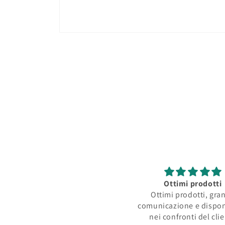
Apri
contenuti
multimediali
1
in
finestra
modale
Ottimi prodotti
Ottimi prodotti, gra
comunicazione e dispon
nei confronti del cli