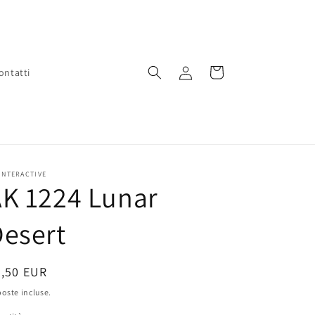
Accedi
Carrello
ontatti
INTERACTIVE
K 1224 Lunar
esert
rezzo
7,50 EUR
oste incluse.
stino