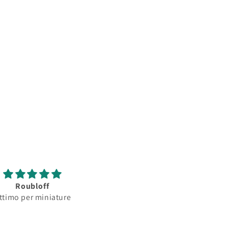
Roubloff
Roubloff
ttimo per miniature
Ottimo pennello per
minature...serbatoio
assorbimento colore