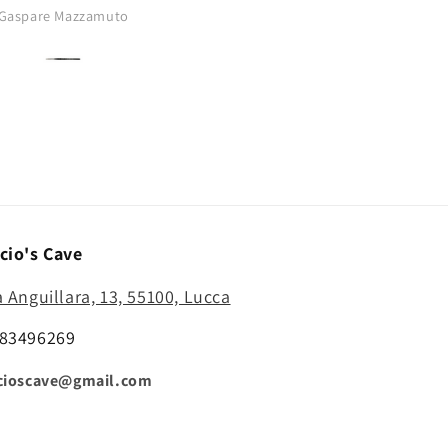
buono..punta
Gaspare Mazzamuto
Anonimo
affilatissima..comprerò di nu
cio's Cave
a Anguillara, 13, 55100, Lucca
83496269
cioscave@gmail.com