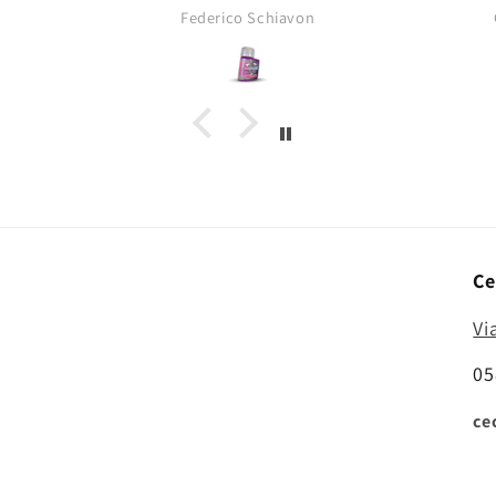
opacità tipica dei pigmenti da
Federico Schiavon
asciutti!
Ce
Vi
05
ce