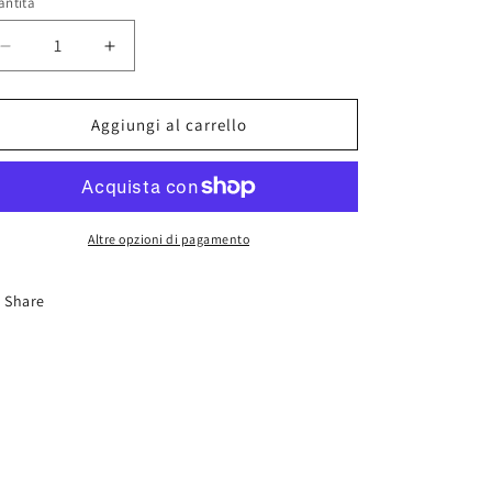
antità
Diminuisci
Aumenta
quantità
quantità
per
per
AK
AK
Aggiungi al carrello
1224
1224
Lunar
Lunar
Desert
Desert
Altre opzioni di pagamento
Share