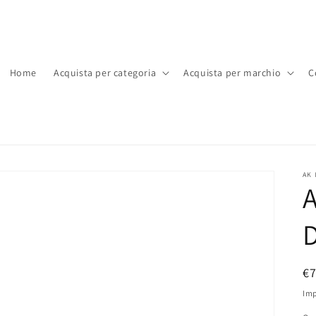
Home
Acquista per categoria
Acquista per marchio
C
AK 
A
D
P
€
di
Imp
li