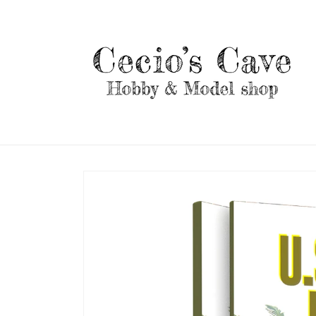
Vai
direttamente
ai contenuti
Passa alle
informazioni
sul prodotto