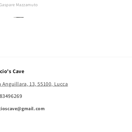
buono..punta
Gaspare Mazzamuto
Anonimo
affilatissima..comprerò di nu
cio's Cave
a Anguillara, 13, 55100, Lucca
83496269
cioscave@gmail.com