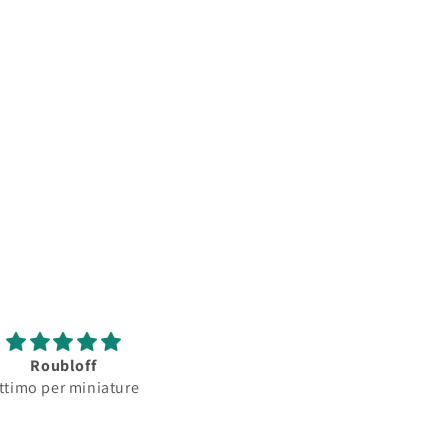
Roubloff
Roubloff
ttimo per miniature
Ottimo pennello per
minature...serbatoio
assorbimento colore