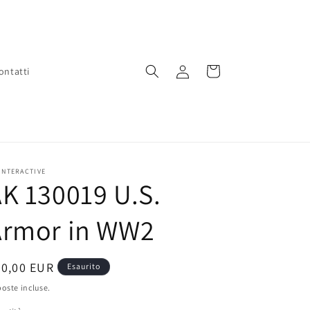
Accedi
Carrello
ontatti
INTERACTIVE
K 130019 U.S.
Armor in WW2
rezzo
30,00 EUR
Esaurito
oste incluse.
stino