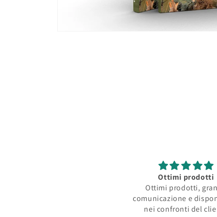
Apri
contenuti
multimediali
1
in
finestra
modale
Ottimi prodotti
Ottimi prodotti, gra
comunicazione e dispon
nei confronti del cli