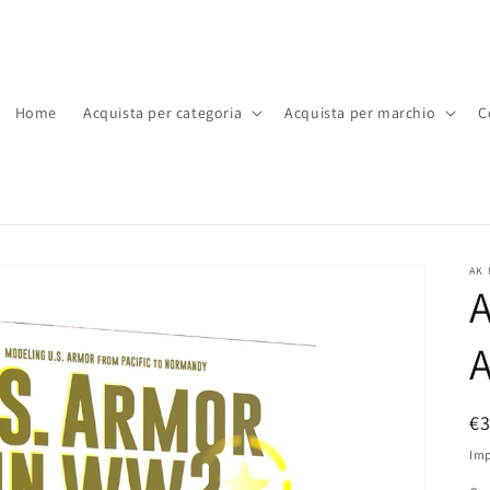
Home
Acquista per categoria
Acquista per marchio
C
AK 
A
P
€
di
Imp
li