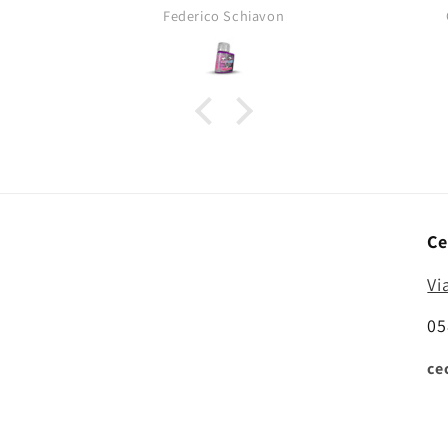
opacità tipica dei pigmenti da
Federico Schiavon
asciutti!
Ce
Vi
05
ce