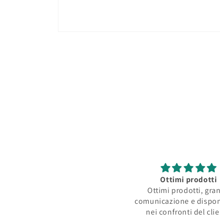
Apri
contenuti
multimediali
1
in
finestra
modale
Ottimi prodotti
Ottimi prodotti, gra
comunicazione e dispon
nei confronti del cli