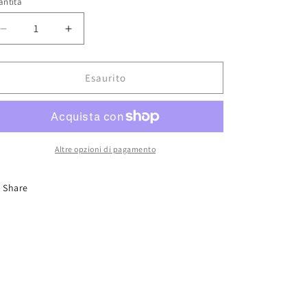
antità
Diminuisci
Aumenta
quantità
quantità
per
per
AK
AK
Esaurito
14201
14201
Black
Black
Wash
Wash
Altre opzioni di pagamento
Share