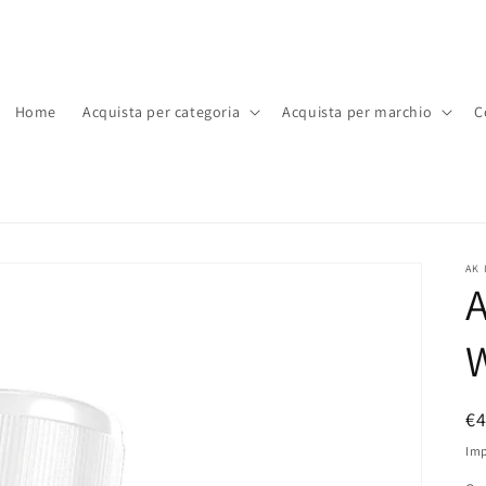
Home
Acquista per categoria
Acquista per marchio
C
AK 
A
P
€
di
Imp
li