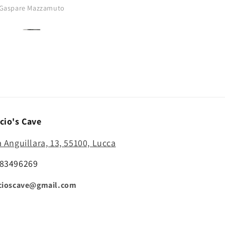
buono..punta
Gaspare Mazzamuto
Anonimo
affilatissima..comprerò di nu
cio's Cave
a Anguillara, 13, 55100, Lucca
83496269
cioscave@gmail.com