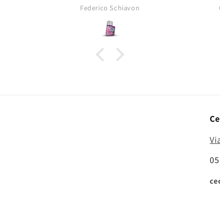
opacità tipica dei pigmenti da
Federico Schiavon
asciutti!
Ce
Vi
05
ce