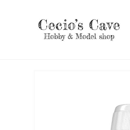
Vai
direttamente
ai contenuti
Passa alle
informazioni
sul prodotto