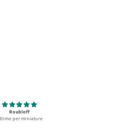
Roubloff
Roubloff
ttimo per miniature
Ottimo pennello per
minature...serbatoio
assorbimento colore