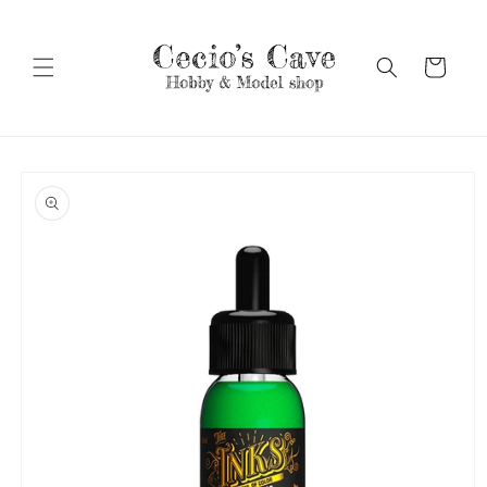
Vai
direttamente
ai contenuti
Carrello
Passa alle
informazioni
sul prodotto