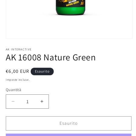
Apri
contenuti
multimediali
AK INTERACTIVE
AK 16008 Nature Green
1
in
finestra
modale
Prezzo
€6,00 EUR
Esaurito
di
Imposte incluse.
listino
Quantità
Diminuisci
Aumenta
quantità
quantità
per
per
AK
AK
Esaurito
16008
16008
Nature
Nature