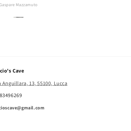
buono..punta
Gaspare Mazzamuto
Anonimo
affilatissima..comprerò di nu
cio's Cave
a Anguillara, 13, 55100, Lucca
83496269
cioscave@gmail.com