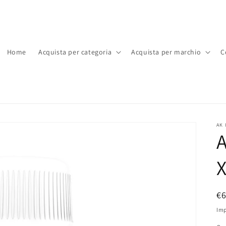
Home
Acquista per categoria
Acquista per marchio
C
AK 
A
X
P
€
di
Imp
li