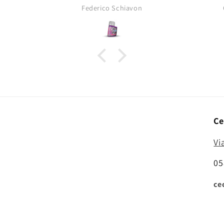
opacità tipica dei pigmenti da
Federico Schiavon
asciutti!
Ce
Vi
05
ce