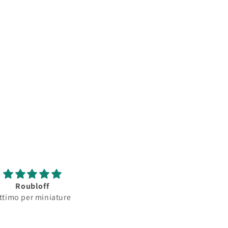
Roubloff
Roubloff
ttimo per miniature
Ottimo pennello per
minature...serbatoio
assorbimento colore