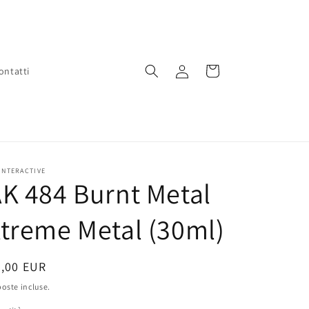
Accedi
Carrello
ontatti
INTERACTIVE
K 484 Burnt Metal
treme Metal (30ml)
rezzo
6,00 EUR
oste incluse.
stino