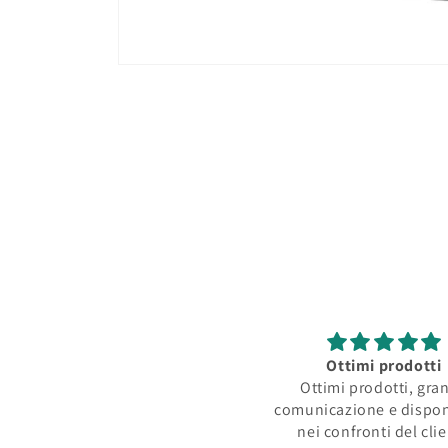
Apri
contenuti
multimediali
1
in
finestra
modale
Ottimi prodotti
Ottimi prodotti, gra
comunicazione e dispon
nei confronti del cli