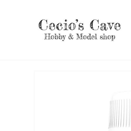
Vai
direttamente
ai contenuti
Passa alle
informazioni
sul prodotto