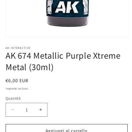
Apri
contenuti
multimediali
AK INTERACTIVE
AK 674 Metallic Purple Xtreme
1
in
finestra
Metal (30ml)
modale
Prezzo
€6,00 EUR
di
Imposte incluse.
listino
Quantità
Diminuisci
Aumenta
quantità
quantità
per
per
AK
AK
Aggiungi al carrello