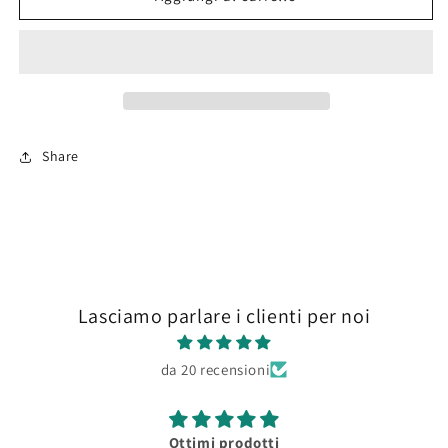
674
674
Metallic
Metallic
Purple
Purple
Xtreme
Xtreme
Metal
Metal
(30ml)
(30ml)
Share
Lasciamo parlare i clienti per noi
da 20 recensioni
Ottimi prodotti