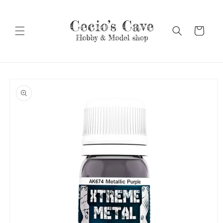
Vai
direttamente
ai contenuti
Carrello
Passa alle
informazioni
sul prodotto