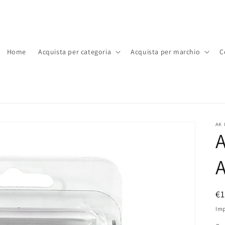
Home
Acquista per categoria
Acquista per marchio
C
AK 
A
P
€
di
Imp
li