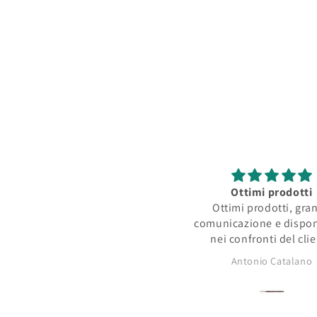
multimediali
2
in
finestra
modale
Ottimi prodotti
Ottimi prodotti, gra
comunicazione e dispon
nei confronti del cli
Antonio Catalano