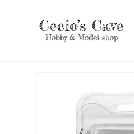
Vai
direttamente
ai contenuti
Passa alle
informazioni
sul prodotto