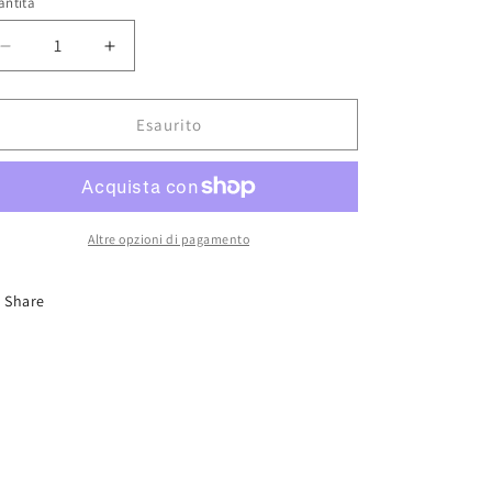
antità
Diminuisci
Aumenta
quantità
quantità
per
per
AK
AK
Esaurito
8159
8159
Oak
Oak
Late
Late
Autumn
Autumn
Altre opzioni di pagamento
Share