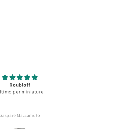
Roubloff
Roubloff
ttimo per miniature
Ottimo pennello per
minature...serbatoio
assorbimento colore
buono..punta
Gaspare Mazzamuto
Anonimo
affilatissima..comprerò di nu