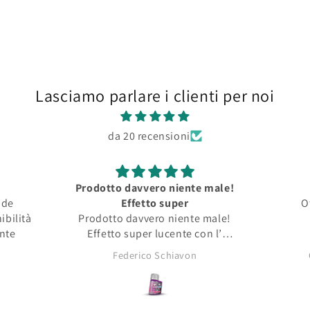
Lasciamo parlare i clienti per noi
da 20 recensioni
Prodotto davvero niente male!
nde
Effetto super
O
ibilità
Prodotto davvero niente male!
ente
Effetto super lucente con l’
opacità tipica dei pigmenti da
Federico Schiavon
asciutti!