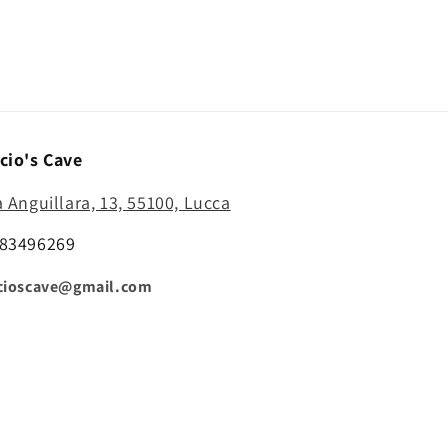
cio's Cave
a Anguillara, 13, 55100, Lucca
83496269
cioscave@gmail.com