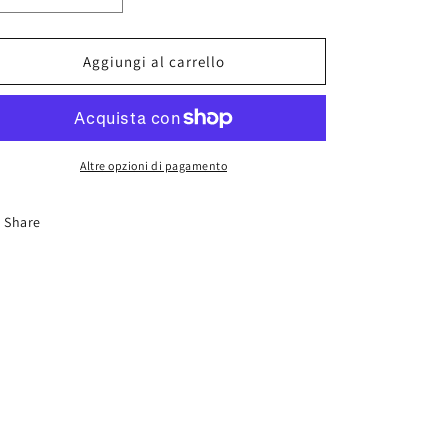
quantità
quantità
per
per
AK
AK
Aggiungi al carrello
8257
8257
Desert
Desert
Soil
Soil
Altre opzioni di pagamento
Share