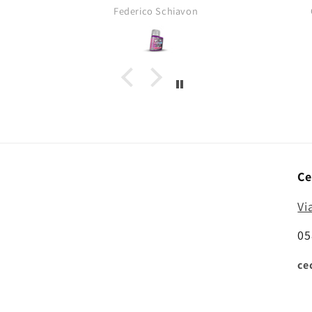
opacità tipica dei pigmenti da
Federico Schiavon
asciutti!
Ce
Vi
05
ce