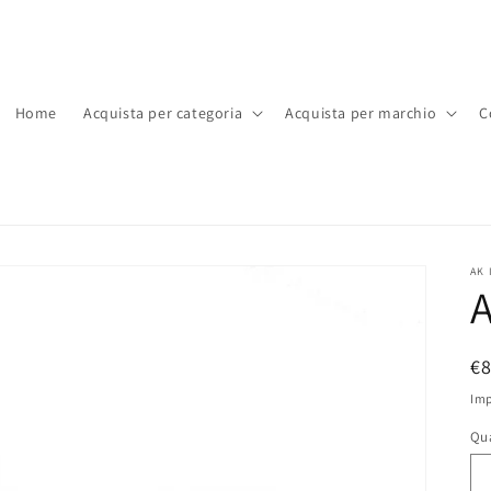
Home
Acquista per categoria
Acquista per marchio
C
AK 
A
P
€
di
Imp
li
Qu