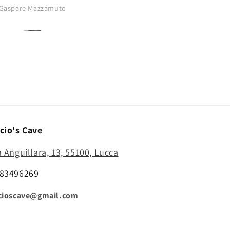
buono..punta
Gaspare Mazzamuto
Anonimo
affilatissima..comprerò di nu
cio's Cave
a Anguillara, 13, 55100, Lucca
83496269
cioscave@gmail.com