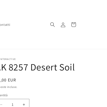
Accedi
Carrello
ontatti
INTERACTIVE
K 8257 Desert Soil
rezzo
8,00 EUR
oste incluse.
stino
antità
Diminuisci
Aumenta