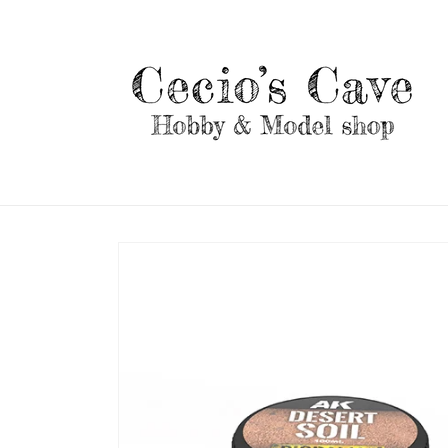
Vai
direttamente
ai contenuti
Passa alle
informazioni
sul prodotto