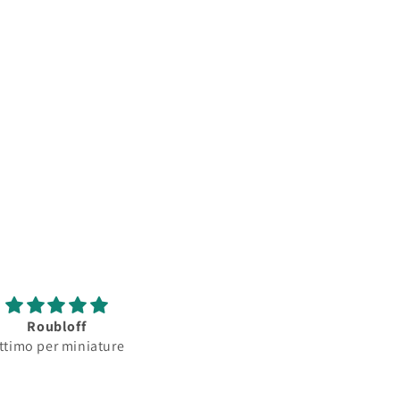
Roubloff
Roubloff
ttimo per miniature
Ottimo pennello per
minature...serbatoio
assorbimento colore