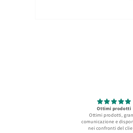
Apri
contenuti
multimediali
1
in
finestra
modale
Ottimi prodotti
Ottimi prodotti, gra
comunicazione e dispon
nei confronti del cli