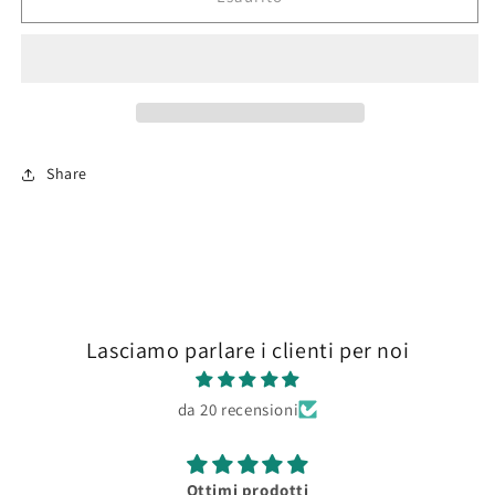
Magenta
Magenta
Plasma
Plasma
Set
Set
(x4)
(x4)
Share
Lasciamo parlare i clienti per noi
da 20 recensioni
Ottimi prodotti