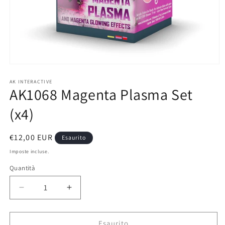
Apri
contenuti
multimediali
AK INTERACTIVE
AK1068 Magenta Plasma Set
1
in
finestra
(x4)
modale
Prezzo
€12,00 EUR
Esaurito
di
Imposte incluse.
listino
Quantità
Diminuisci
Aumenta
quantità
quantità
per
per
AK1068
AK1068
Esaurito