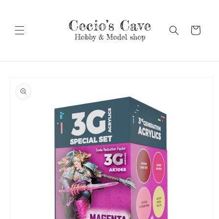
Vai
direttamente
ai contenuti
Carrello
Passa alle
informazioni
sul prodotto