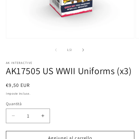
Apri
A
contenuti
c
multimediali
m
su
1
/
2
1
2
in
in
AK INTERACTIVE
finestra
fi
AK17505 US WWII Uniforms (x3)
modale
m
Prezzo
€9,50 EUR
di
Imposte incluse.
listino
Quantità
Diminuisci
Aumenta
quantità
quantità
per
per
AK17505
AK17505
Aggiungi al carrello