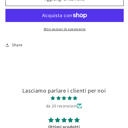
US
US
WWII
WWII
Uniforms
Uniforms
(x3)
(x3)
Altre opzioni di pagamento
Share
Lasciamo parlare i clienti per noi
da 20 recensioni
Ottimi prodotti