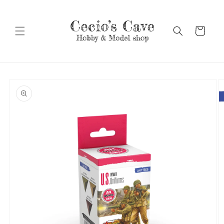
Vai
direttamente
ai contenuti
Carrello
Passa alle
informazioni
sul prodotto