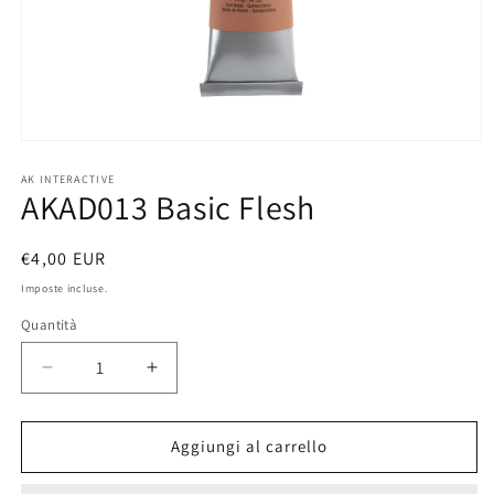
Apri
contenuti
multimediali
AK INTERACTIVE
AKAD013 Basic Flesh
1
in
finestra
modale
Prezzo
€4,00 EUR
di
Imposte incluse.
listino
Quantità
Diminuisci
Aumenta
quantità
quantità
per
per
AKAD013
AKAD013
Aggiungi al carrello
Basic
Basic
Flesh
Flesh