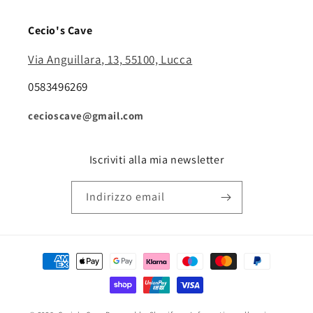
Cecio's Cave
Via Anguillara, 13, 55100, Lucca
0583496269
cecioscave@gmail.com
Iscriviti alla mia newsletter
Indirizzo email
Metodi
di
pagamento