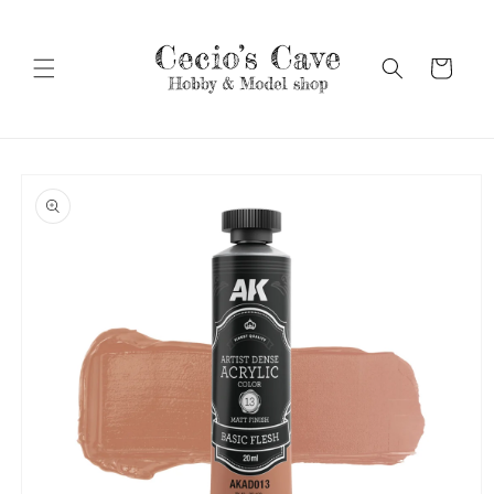
Vai
direttamente
ai contenuti
Carrello
Passa alle
informazioni
sul prodotto