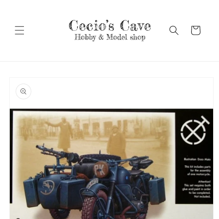
Vai
direttamente
ai contenuti
Carrello
Passa alle
informazioni
sul prodotto