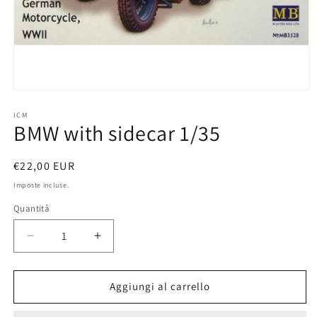
Apri
contenuti
multimediali
ICM
BMW with sidecar 1/35
1
in
finestra
modale
Prezzo
€22,00 EUR
di
Imposte incluse.
listino
Quantità
Diminuisci
Aumenta
quantità
quantità
per
per
BMW
BMW
Aggiungi al carrello
with
with
sidecar
sidecar