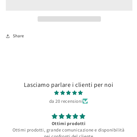
1/35
1/35
Share
Lasciamo parlare i clienti per noi
da 20 recensioni
Ottimi prodotti
Ottimi prodotti, grande comunicazione e disponibilità
nei confronti del cliente