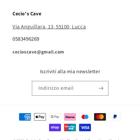
Cecio's Cave
Via Anguillara, 13, 55100, Lucca
0583496269
cecioscave@gmail.com
Iscriviti alla mia newsletter
Indirizzo email
Metodi
di
pagamento