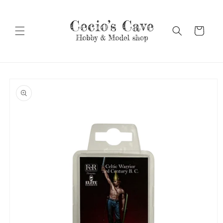
Vai
direttamente
ai contenuti
Carrello
Passa alle
informazioni
sul prodotto