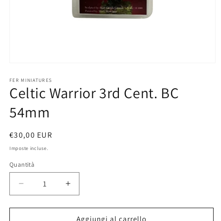
Apri
contenuti
multimediali
FER MINIATURES
Celtic Warrior 3rd Cent. BC
1
in
finestra
54mm
modale
Prezzo
€30,00 EUR
di
Imposte incluse.
listino
Quantità
Diminuisci
Aumenta
quantità
quantità
per
per
Celtic
Celtic
Aggiungi al carrello