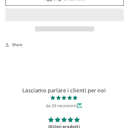
Warrior
Warrior
3rd
3rd
Cent.
Cent.
BC
BC
54mm
54mm
Share
Lasciamo parlare i clienti per noi
da 20 recensioni
Ottimi prodotti