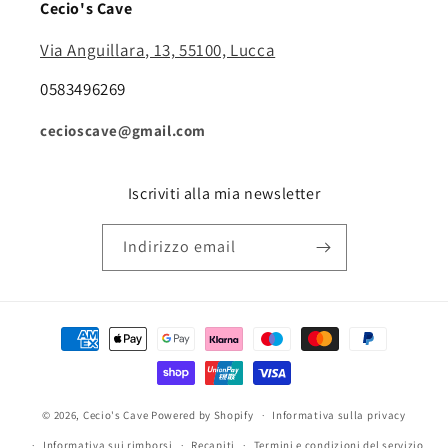
Cecio's Cave
Via Anguillara, 13, 55100, Lucca
0583496269
cecioscave@gmail.com
Iscriviti alla mia newsletter
Indirizzo email
Metodi
di
pagamento
© 2026,
Cecio's Cave
Powered by Shopify
Informativa sulla privacy
Informativa sui rimborsi
Recapiti
Termini e condizioni del servizio