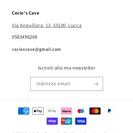
Cecio's Cave
Via Anguillara, 13, 55100, Lucca
0583496269
cecioscave@gmail.com
Iscriviti alla mia newsletter
Indirizzo email
Metodi
di
pagamento