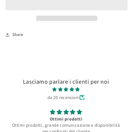
12mm
12mm
-
-
Wild
Wild
XL
XL
Share
Lasciamo parlare i clienti per noi
da 20 recensioni
Ottimi prodotti
Ottimi prodotti, grande comunicazione e disponibilità
nei confronti del cliente