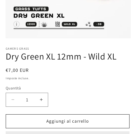
Apri
contenuti
multimediali
GAMERS GRASS
Dry Green XL 12mm - Wild XL
1
in
finestra
modale
Prezzo
€7,00 EUR
di
Imposte incluse.
listino
Quantità
Diminuisci
Aumenta
quantità
quantità
per
per
Dry
Dry
Aggiungi al carrello
Green
Green
XL
XL