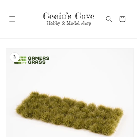
Vai
direttamente
ai contenuti
Carrello
Passa alle
informazioni
sul prodotto