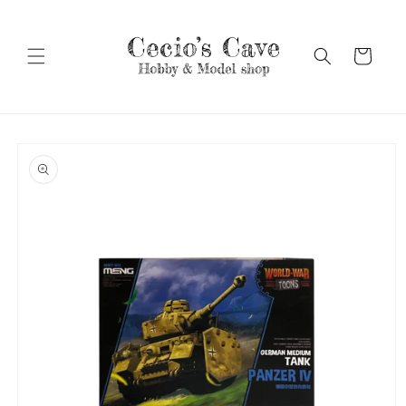
Vai
direttamente
ai contenuti
Carrello
Passa alle
informazioni
sul prodotto