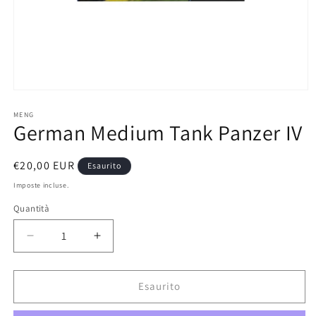
Apri
contenuti
multimediali
MENG
German Medium Tank Panzer IV
1
in
finestra
modale
Prezzo
€20,00 EUR
Esaurito
di
Imposte incluse.
listino
Quantità
Diminuisci
Aumenta
quantità
quantità
per
per
German
German
Esaurito
Medium
Medium
Tank
Tank