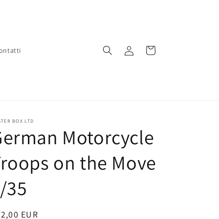
Accedi
Carrello
ontatti
TER BOX LTD
German Motorcycle
roops on the Move
/35
rezzo
32,00 EUR