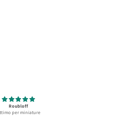
Roubloff
Roubloff
ttimo per miniature
Ottimo pennello per
minature...serbatoio
assorbimento colore