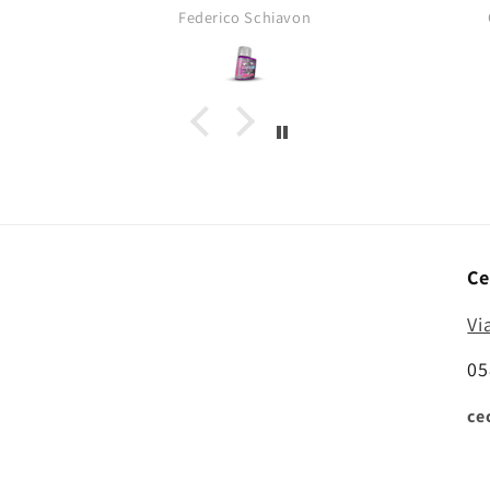
opacità tipica dei pigmenti da
Federico Schiavon
asciutti!
Ce
Vi
05
ce