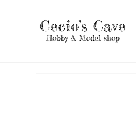
Vai
direttamente
ai contenuti
Passa alle
informazioni
sul prodotto