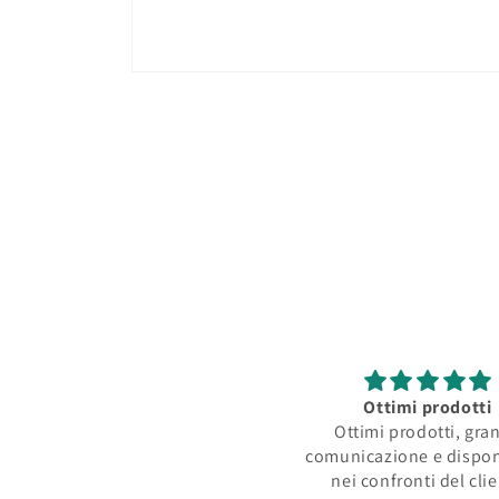
Apri
contenuti
multimediali
1
in
finestra
modale
Ottimi prodotti
Ottimi prodotti, gra
comunicazione e dispon
nei confronti del cli