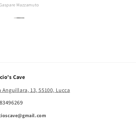
buono..punta
Gaspare Mazzamuto
Anonimo
affilatissima..comprerò di nu
cio's Cave
a Anguillara, 13, 55100, Lucca
83496269
cioscave@gmail.com