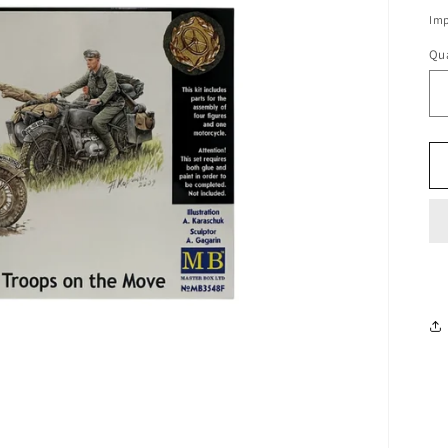
di
Imp
li
Qu