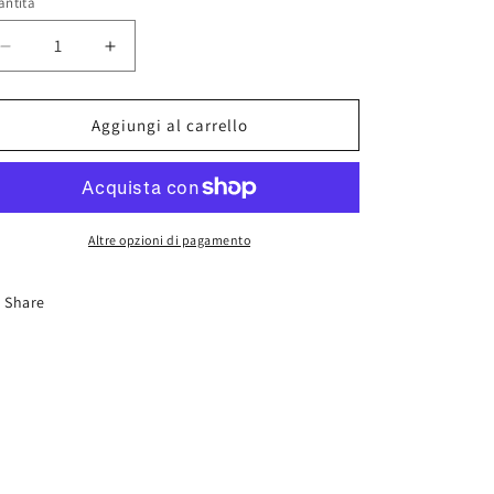
antità
Diminuisci
Aumenta
quantità
quantità
per
per
Magneti
Magneti
Aggiungi al carrello
Neodimio
Neodimio
3x2mm
3x2mm
(x100)
(x100)
Altre opzioni di pagamento
Share