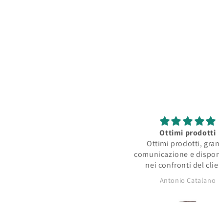
multimediali
2
in
finestra
modale
Ottimi prodotti
Ottimi prodotti, gra
comunicazione e dispon
nei confronti del cli
Antonio Catalano