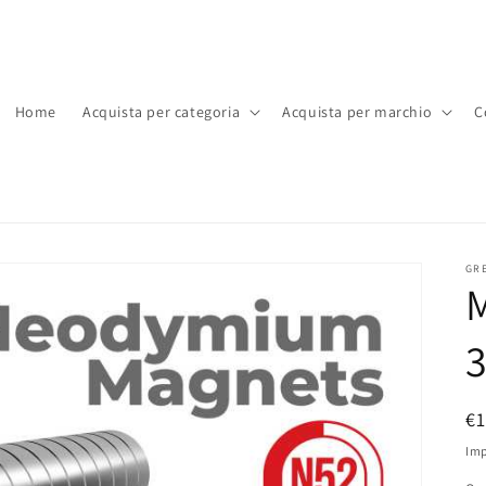
Home
Acquista per categoria
Acquista per marchio
C
GR
P
€
di
Imp
li