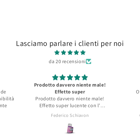
Lasciamo parlare i clienti per noi
da 20 recensioni
Prodotto davvero niente male!
nde
Effetto super
O
ibilità
Prodotto davvero niente male!
ente
Effetto super lucente con l’
opacità tipica dei pigmenti da
Federico Schiavon
asciutti!