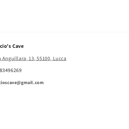
cio's Cave
a Anguillara, 13, 55100, Lucca
83496269
cioscave@gmail.com