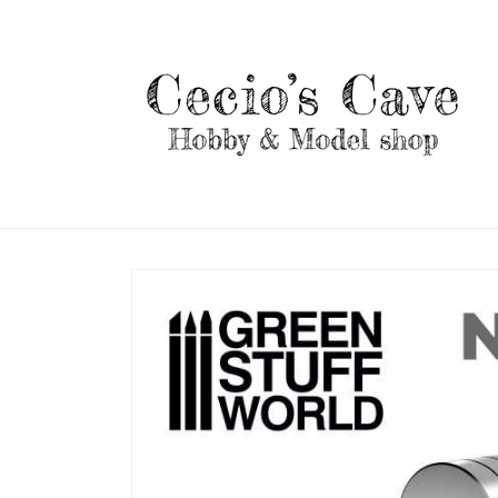
Vai
direttamente
ai contenuti
Passa alle
informazioni
sul prodotto