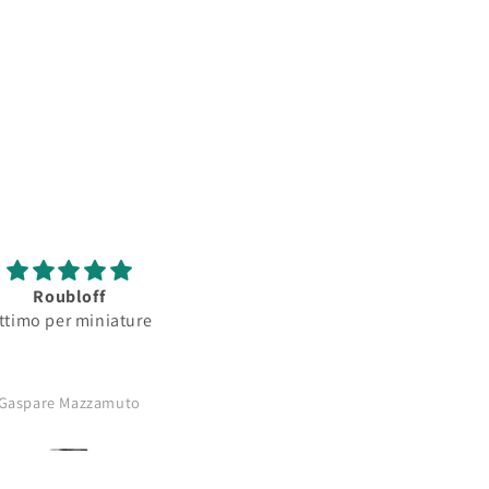
Roubloff
Roubloff
ttimo per miniature
Ottimo pennello per
minature...serbatoio
assorbimento colore
buono..punta
Gaspare Mazzamuto
Anonimo
affilatissima..comprerò di nu