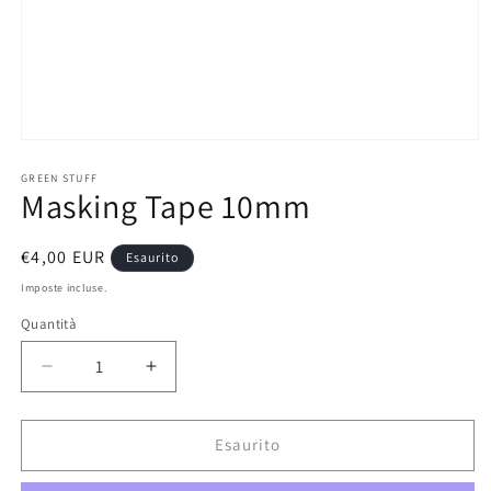
Apri
contenuti
multimediali
GREEN STUFF
Masking Tape 10mm
1
in
finestra
modale
Prezzo
€4,00 EUR
Esaurito
di
Imposte incluse.
listino
Quantità
Diminuisci
Aumenta
quantità
quantità
per
per
Masking
Masking
Esaurito
Tape
Tape
10mm
10mm