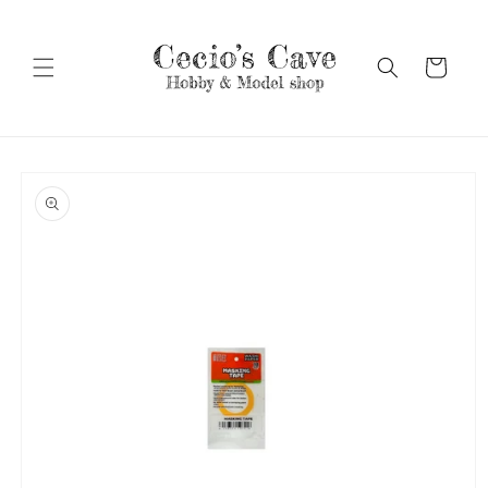
Vai
direttamente
ai contenuti
Carrello
Passa alle
informazioni
sul prodotto