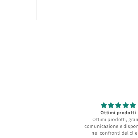
Apri
contenuti
multimediali
1
in
finestra
modale
Ottimi prodotti
Ottimi prodotti, gra
comunicazione e dispon
nei confronti del cli