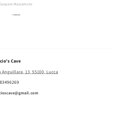
buono..punta
Gaspare Mazzamuto
Anonimo
affilatissima..comprerò di nu
cio's Cave
a Anguillara, 13, 55100, Lucca
83496269
cioscave@gmail.com