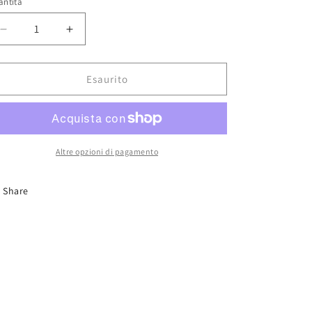
antità
Diminuisci
Aumenta
quantità
quantità
per
per
Mitsubishi
Mitsubishi
Esaurito
A6M5
A6M5
Zero
Zero
Fighter
Fighter
1/72
1/72
Altre opzioni di pagamento
Share