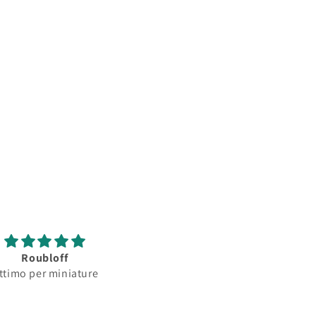
Roubloff
Roubloff
ttimo per miniature
Ottimo pennello per
minature...serbatoio
assorbimento colore