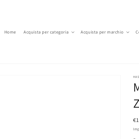
Home
Acquista per categoria
Acquista per marchio
C
HA
M
Z
P
€
di
Imp
li