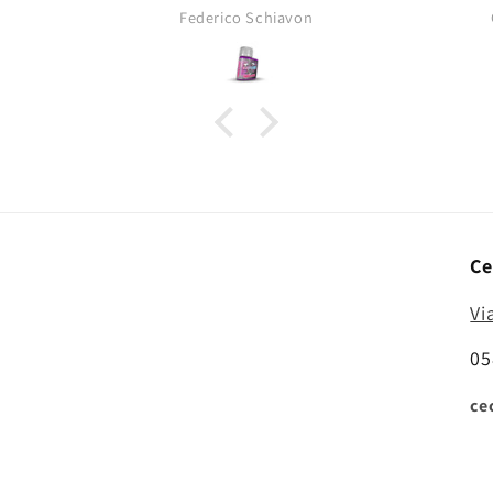
opacità tipica dei pigmenti da
Federico Schiavon
asciutti!
Ce
Vi
05
ce