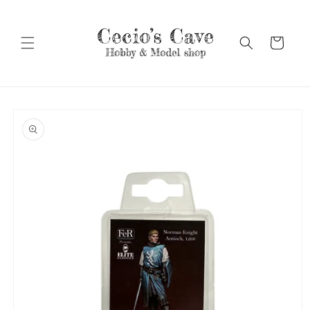
Vai
direttamente
ai contenuti
Carrello
Passa alle
informazioni
sul prodotto