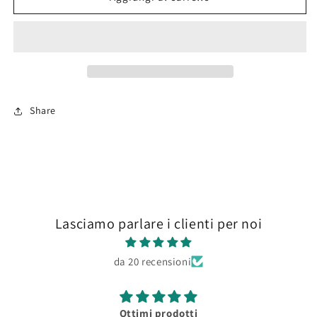
Knight,
Knight,
Antioch
Antioch
1268
1268
54mm
54mm
Share
Lasciamo parlare i clienti per noi
da 20 recensioni
Ottimi prodotti