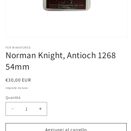
Apri
contenuti
multimediali
FER MINIATURES
Norman Knight, Antioch 1268
1
in
finestra
54mm
modale
Prezzo
€30,00 EUR
di
Imposte incluse.
listino
Quantità
Diminuisci
Aumenta
quantità
quantità
per
per
Norman
Norman
Aggiungi al carrello