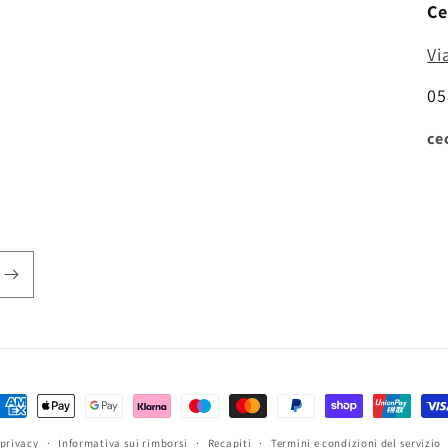
Ce
Vi
05
ce
etodi
i
 privacy
Informativa sui rimborsi
Recapiti
Termini e condizioni del servizio