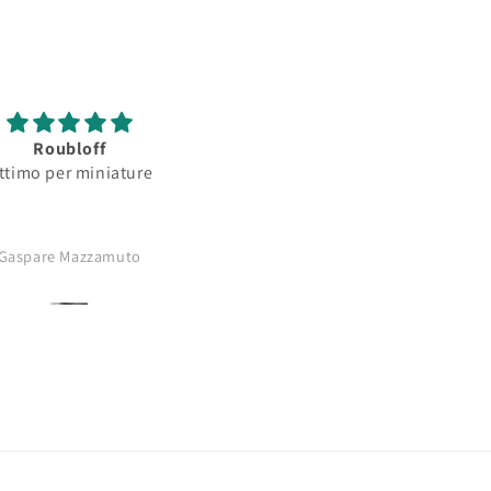
Roubloff
Roubloff
ttimo per miniature
Ottimo pennello per
minature...serbatoio
assorbimento colore
buono..punta
Gaspare Mazzamuto
Anonimo
affilatissima..comprerò di nu