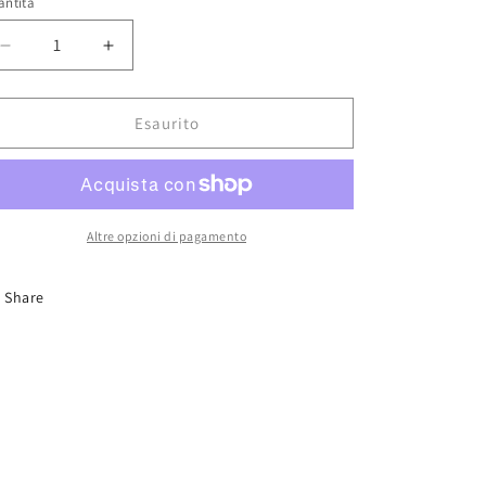
antità
Diminuisci
Aumenta
quantità
quantità
per
per
One
One
Esaurito
Piece
Piece
Thousand
Thousand
Sunny
Sunny
Altre opzioni di pagamento
Share