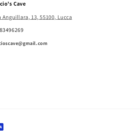
cio's Cave
a Anguillara, 13, 55100, Lucca
83496269
cioscave@gmail.com