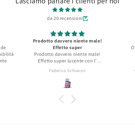
Lasciamo parlare i clienti per noi
da 20 recensioni
Prodotto davvero niente male!
nde
Effetto super
O
ibilità
Prodotto davvero niente male!
ente
Effetto super lucente con l’
opacità tipica dei pigmenti da
Federico Schiavon
asciutti!