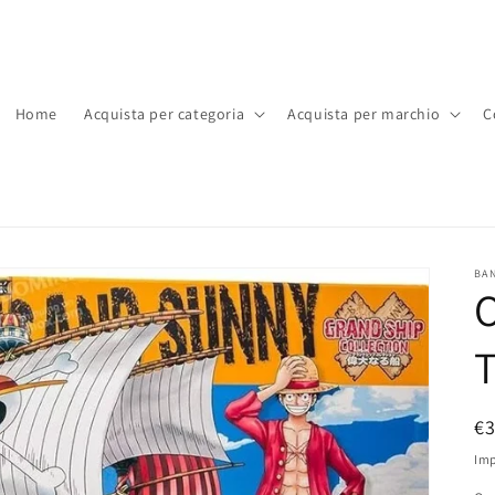
Home
Acquista per categoria
Acquista per marchio
C
BA
O
P
€
di
Imp
li