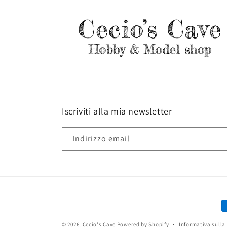
Iscriviti alla mia newsletter
Indirizzo email
M
d
© 2026,
Cecio's Cave
Powered by Shopify
Informativa sulla