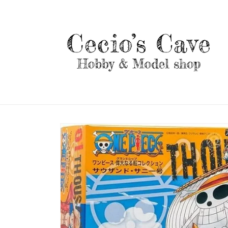
Vai
direttamente
ai contenuti
Passa alle
informazioni
sul prodotto