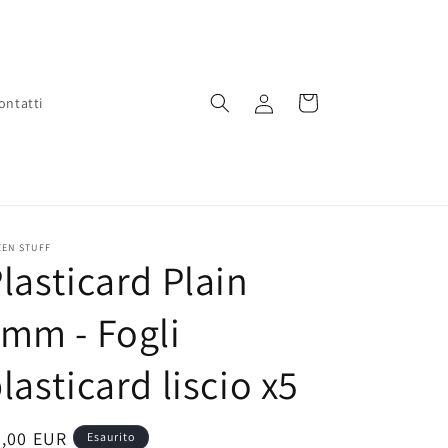
Accedi
Carrello
ontatti
EEN STUFF
lasticard Plain
mm - Fogli
lasticard liscio x5
rezzo
7,00 EUR
Esaurito