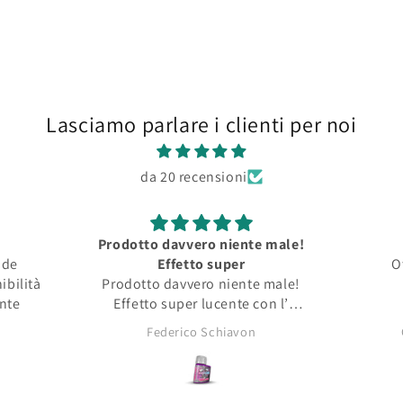
Lasciamo parlare i clienti per noi
da 20 recensioni
Prodotto davvero niente male!
nde
Effetto super
O
ibilità
Prodotto davvero niente male!
ente
Effetto super lucente con l’
opacità tipica dei pigmenti da
Federico Schiavon
asciutti!