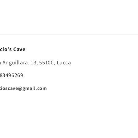
cio's Cave
a Anguillara, 13, 55100, Lucca
83496269
cioscave@gmail.com