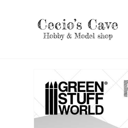
Vai
direttamente
ai contenuti
Passa alle
informazioni
sul prodotto