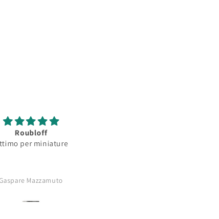
Roubloff
Roubloff
ttimo per miniature
Ottimo pennello per
minature...serbatoio
assorbimento colore
buono..punta
Gaspare Mazzamuto
Anonimo
affilatissima..comprerò di nu