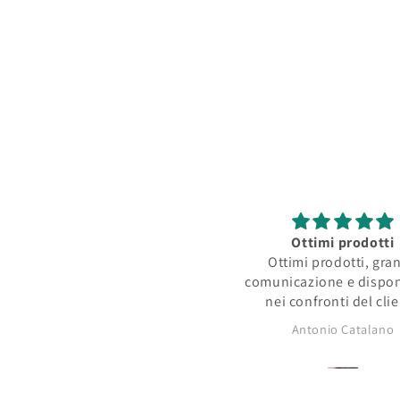
multimediali
2
in
finestra
modale
Ottimi prodotti
Ottimi prodotti, gra
comunicazione e dispon
nei confronti del cli
Antonio Catalano