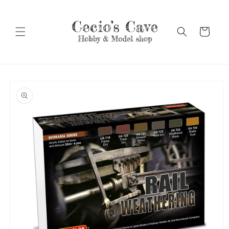
Vai
direttamente
ai contenuti
Carrello
Passa alle
informazioni
sul prodotto