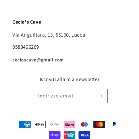
Cecio's Cave
Via Anguillara, 13, 55100, Lucca
0583496269
cecioscave@gmail.com
Iscriviti alla mia newsletter
Indirizzo email
Metodi
di
pagamento