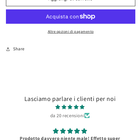
US
US
Navy
Navy
&amp;
&amp;
USMC
USMC
Aircraft
Aircraft
Altre opzioni di pagamento
Late
Late
War
War
Share
17ml
17ml
(4x)
(4x)
Lasciamo parlare i clienti per noi
da 20 recensioni
Prodotto davvero niente male! Effetto super