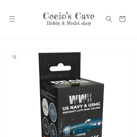
Vai
direttamente
ai contenuti
Carrello
Passa alle
informazioni
sul prodotto