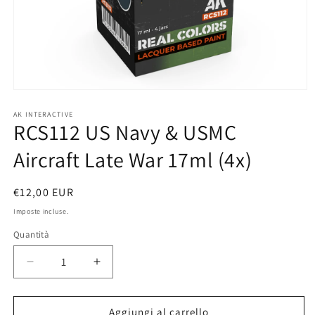
Apri
contenuti
multimediali
AK INTERACTIVE
RCS112 US Navy & USMC
1
in
finestra
Aircraft Late War 17ml (4x)
modale
Prezzo
€12,00 EUR
di
Imposte incluse.
listino
Quantità
Diminuisci
Aumenta
quantità
quantità
per
per
RCS112
RCS112
Aggiungi al carrello