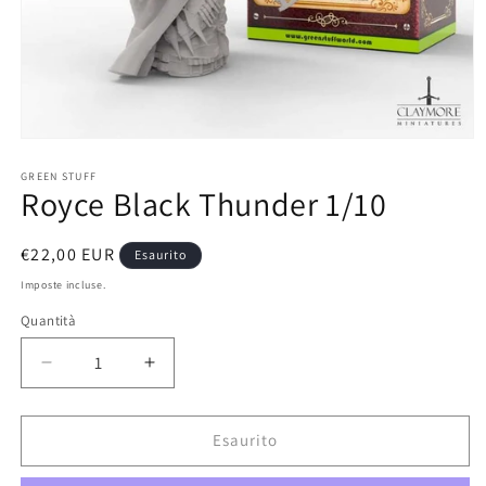
Apri
contenuti
multimediali
GREEN STUFF
Royce Black Thunder 1/10
1
in
finestra
modale
Prezzo
€22,00 EUR
Esaurito
di
Imposte incluse.
listino
Quantità
Diminuisci
Aumenta
quantità
quantità
per
per
Royce
Royce
Esaurito
Black
Black
Thunder
Thunder