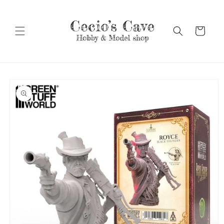
Vai
direttamente
ai contenuti
Carrello
Passa alle
informazioni
sul prodotto