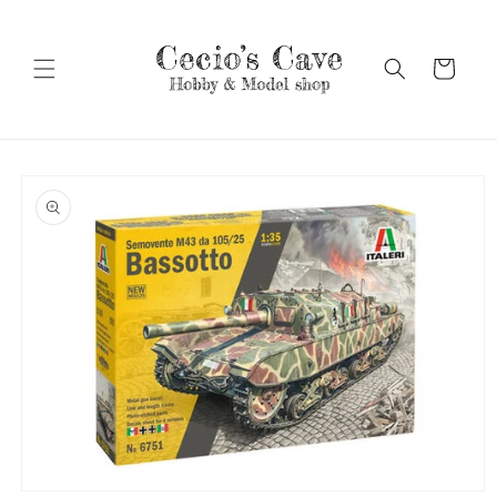
Vai
direttamente
ai contenuti
Carrello
Passa alle
informazioni
sul prodotto