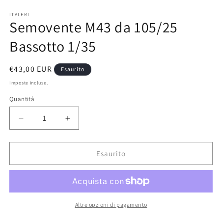
Apri
contenuti
multimediali
ITALERI
Semovente M43 da 105/25
1
in
finestra
Bassotto 1/35
modale
Prezzo
€43,00 EUR
Esaurito
di
Imposte incluse.
listino
Quantità
Diminuisci
Aumenta
quantità
quantità
per
per
Semovente
Semovente
Esaurito
M43
M43
da
da
105/25
105/25
Bassotto
Bassotto
1/35
1/35
Altre opzioni di pagamento