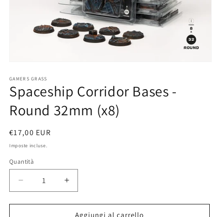
Apri
contenuti
multimediali
GAMERS GRASS
Spaceship Corridor Bases -
1
in
finestra
Round 32mm (x8)
modale
Prezzo
€17,00 EUR
di
Imposte incluse.
listino
Quantità
Diminuisci
Aumenta
quantità
quantità
per
per
Spaceship
Spaceship
Aggiungi al carrello