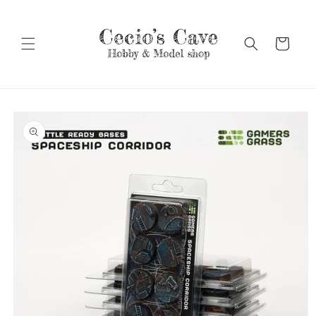
Vai
direttamente
ai contenuti
Carrello
Passa alle
informazioni
sul prodotto