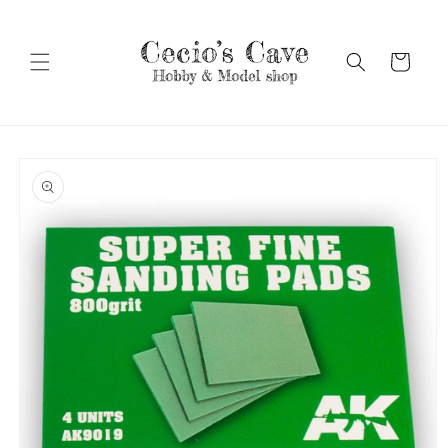
Vai
direttamente
ai contenuti
Carrello
Passa alle
informazioni
sul prodotto