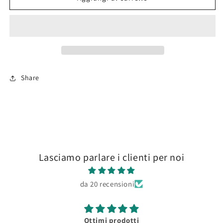
Fine
Fine
Sanding
Sanding
Pads
Pads
(x4)
(x4)
800grit
800grit
Share
Lasciamo parlare i clienti per noi
da 20 recensioni
Ottimi prodotti