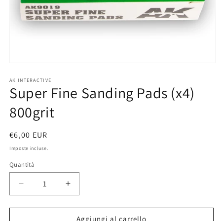
Apri
contenuti
multimediali
AK INTERACTIVE
Super Fine Sanding Pads (x4)
1
in
finestra
800grit
modale
Prezzo
€6,00 EUR
di
Imposte incluse.
listino
Quantità
Diminuisci
Aumenta
quantità
quantità
per
per
Super
Super
Aggiungi al carrello