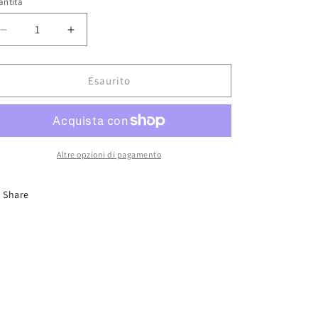
antità
Diminuisci
Aumenta
quantità
quantità
per
per
T-
T-
Esaurito
34/85
34/85
Model
Model
1944
1944
Factory
Factory
No.174
No.174
Altre opzioni di pagamento
1/35
1/35
Share