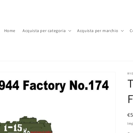
Home
Acquista per categoria
Acquista per marchio
C
RY
T
F
P
€
di
Imp
li