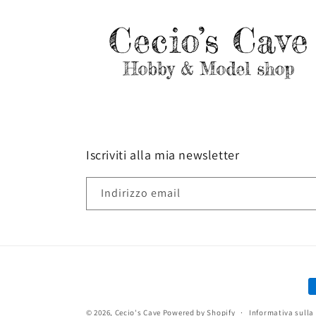
Iscriviti alla mia newsletter
Indirizzo email
M
d
© 2026,
Cecio's Cave
Powered by Shopify
Informativa sulla