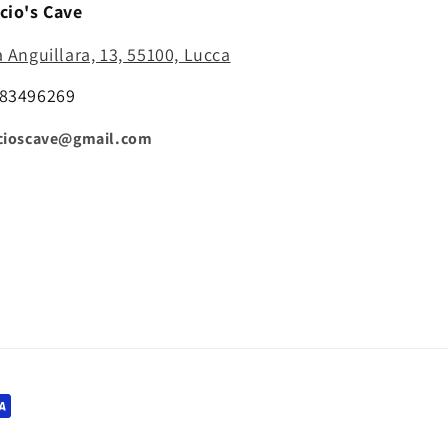
cio's Cave
a Anguillara, 13, 55100, Lucca
83496269
cioscave@gmail.com