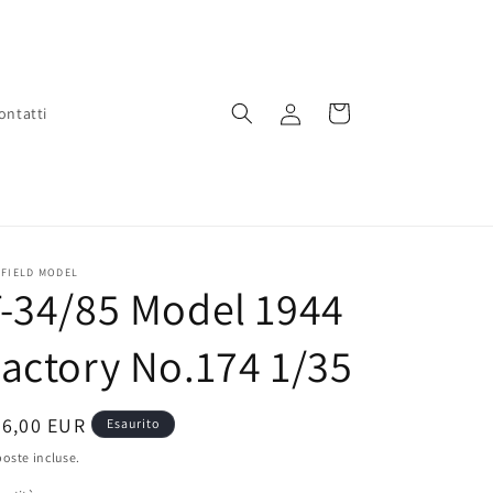
Accedi
Carrello
ontatti
EFIELD MODEL
-34/85 Model 1944
actory No.174 1/35
rezzo
56,00 EUR
Esaurito
oste incluse.
stino