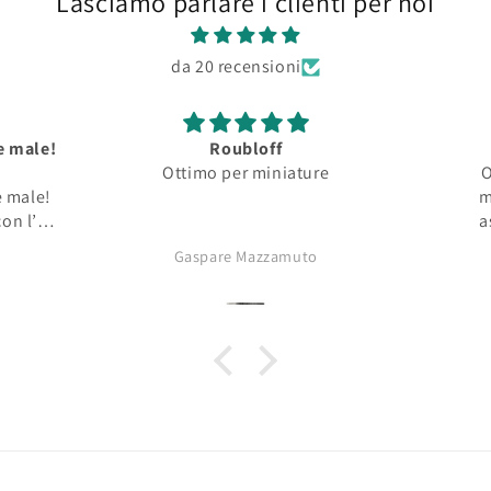
Lasciamo parlare i clienti per noi
da 20 recensioni
e male!
Roubloff
Ottimo per miniature
O
e male!
m
on l’
a
enti da
Gaspare Mazzamuto
affilat