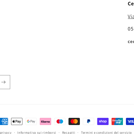
Ce
Vi
05
ce
etodi
i
 privacy
Informativa sui rimborsi
Recapiti
Termini e condizioni del servizio