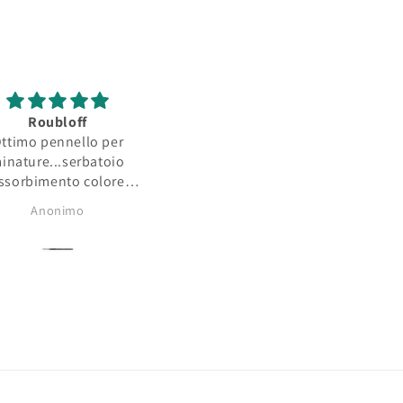
Roubloff
Ottimo
ttimo pennello per
Lo consiglio..sempre usat
inature...serbatoio
ssorbimento colore
buono..punta
Anonimo
Gaspare Mazzamuto
issima..comprerò di nuovo