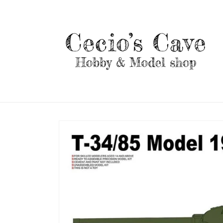
Vai
direttamente
ai contenuti
Passa alle
informazioni
sul prodotto