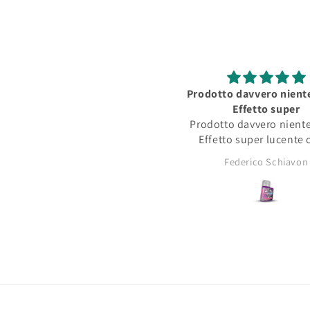
Ottimi prodotti
Prodotto davvero nient
Ottimi prodotti, grande
Effetto super
omunicazione e disponibilità
Prodotto davvero nient
nei confronti del cliente
Effetto super lucente c
opacità tipica dei pigm
Antonio Catalano
Federico Schiavon
asciutti!