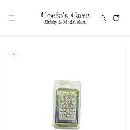
Vai
direttamente
ai contenuti
Carrello
Passa alle
informazioni
sul prodotto