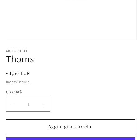
Apri
contenuti
multimediali
GREEN STUFF
Thorns
1
in
finestra
modale
Prezzo
€4,50 EUR
di
Imposte incluse.
listino
Quantità
Diminuisci
Aumenta
quantità
quantità
per
per
Thorns
Thorns
Aggiungi al carrello