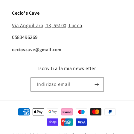
Cecio's Cave
Via Anguillara, 13, 55100, Lucca
0583496269
cecioscave@gmail.com
Iscriviti alla mia newsletter
Indirizzo email
Metodi
di
pagamento