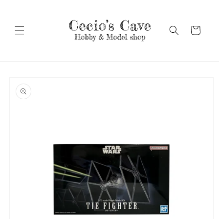
Vai
direttamente
ai contenuti
Carrello
Passa alle
informazioni
sul prodotto