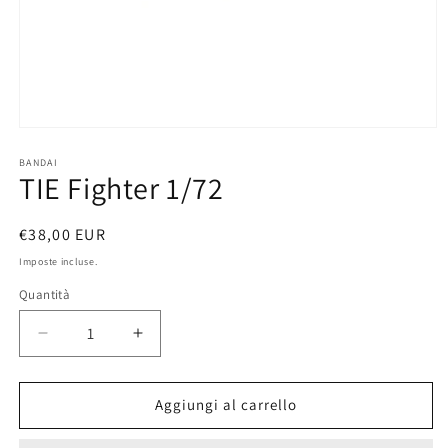
Apri
contenuti
multimediali
BANDAI
TIE Fighter 1/72
1
in
finestra
modale
Prezzo
€38,00 EUR
di
Imposte incluse.
listino
Quantità
Diminuisci
Aumenta
quantità
quantità
per
per
TIE
TIE
Aggiungi al carrello
Fighter
Fighter
1/72
1/72