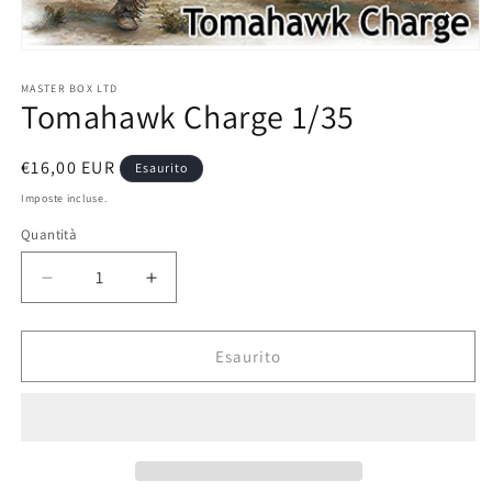
Apri
contenuti
multimediali
MASTER BOX LTD
Tomahawk Charge 1/35
1
in
finestra
modale
Prezzo
€16,00 EUR
Esaurito
di
Imposte incluse.
listino
Quantità
Diminuisci
Aumenta
quantità
quantità
per
per
Tomahawk
Tomahawk
Esaurito
Charge
Charge
1/35
1/35