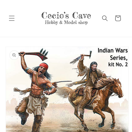
Vai
direttamente
ai contenuti
Carrello
Passa alle
informazioni
sul prodotto