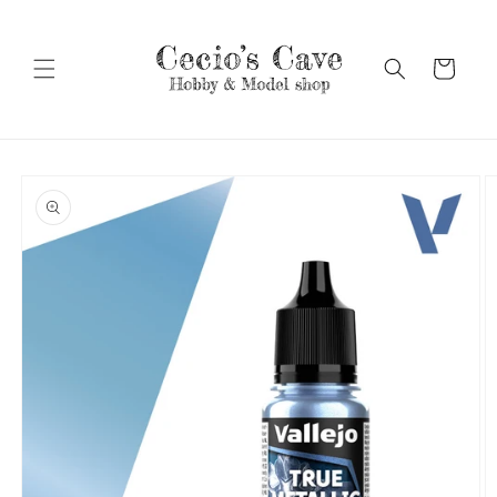
Vai
direttamente
ai contenuti
Carrello
Passa alle
informazioni
sul prodotto