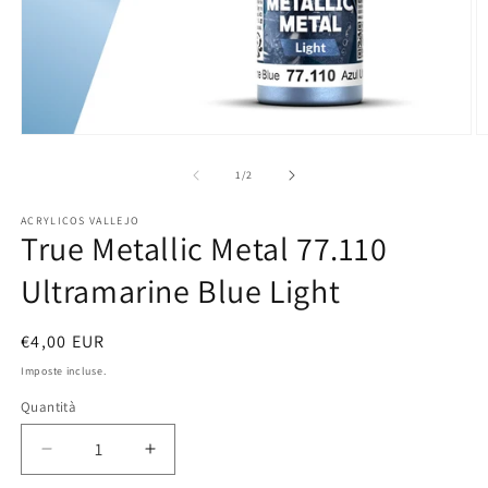
Apri
A
contenuti
c
multimediali
m
su
1
/
2
1
2
in
in
ACRYLICOS VALLEJO
finestra
fi
True Metallic Metal 77.110
modale
m
Ultramarine Blue Light
Prezzo
€4,00 EUR
di
Imposte incluse.
listino
Quantità
Diminuisci
Aumenta
quantità
quantità