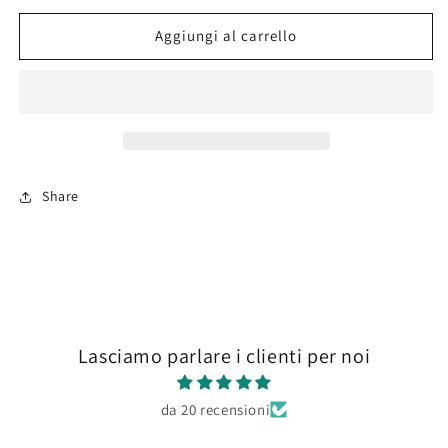
per
per
True
True
Aggiungi al carrello
Metallic
Metallic
Metal
Metal
77.110
77.110
Ultramarine
Ultramarine
Blue
Blue
Light
Light
Share
Lasciamo parlare i clienti per noi
da 20 recensioni